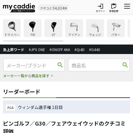
login
inventory
54,024
クチコミ
件
ログイン
新規登録
ドライバー
FW
UT
アイアン
ウェッジ
パター
急上昇ワード
#JPX ONE
#ONOFF AKA
#Qi4D
#G440
search
search
メーカー一覧から商品を探す
リーダーボード
ウィンダム選手権 1日目
PGA
ピンゴルフ／G30／フェアウェイウッドのクチコミ
評価