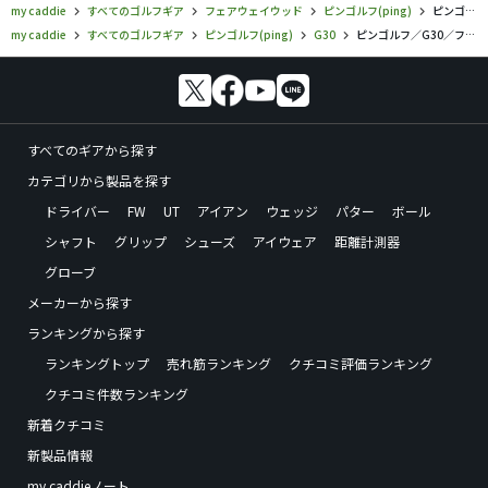
my caddie
すべてのゴルフギア
フェアウェイウッド
ピンゴルフ(ping)
ピンゴルフ／G30／フェアウェイウッドの口コミ評価
my caddie
すべてのゴルフギア
ピンゴルフ(ping)
G30
ピンゴルフ／G30／フェアウェイウッドの口コミ評価
すべてのギアから探す
カテゴリから製品を探す
ドライバー
FW
UT
アイアン
ウェッジ
パター
ボール
シャフト
グリップ
シューズ
アイウェア
距離計測器
グローブ
メーカーから探す
ランキングから探す
ランキングトップ
売れ筋ランキング
クチコミ評価ランキング
クチコミ件数ランキング
新着クチコミ
新製品情報
my caddieノート