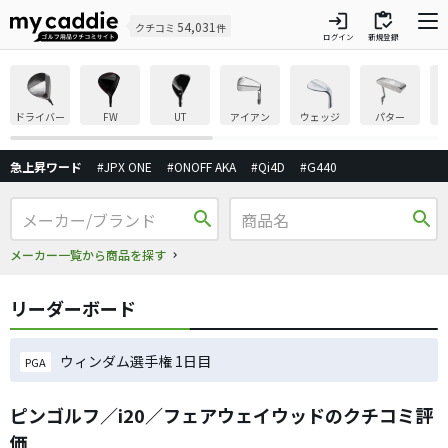
login
inventory
54,031
クチコミ
件
ログイン
新規登録
ドライバー
FW
UT
アイアン
ウェッジ
パター
急上昇ワード
#JPX ONE
#ONOFF AKA
#Qi4D
#G440
search
search
メーカー一覧から商品を探す
リーダーボード
ウィンダム選手権 1日目
PGA
ピンゴルフ／i20／フェアウェイウッドのクチコミ評
価