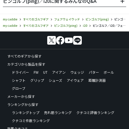
ピンゴルフ(ping)／i20に関するみんなのQ&A
my caddie
すべてのゴルフギア
フェアウェイウッド
ピンゴルフ(ping)
ピンゴルフ／i20／フェアウェイウッドの口コミ評価
my caddie
すべてのゴルフギア
ピンゴルフ(ping)
i20
ピンゴルフ／i20／フェアウェイウッドの口コミ評価
すべてのギアから探す
カテゴリから製品を探す
ドライバー
FW
UT
アイアン
ウェッジ
パター
ボール
シャフト
グリップ
シューズ
アイウェア
距離計測器
グローブ
メーカーから探す
ランキングから探す
ランキングトップ
売れ筋ランキング
クチコミ評価ランキング
クチコミ件数ランキング
新着クチコミ