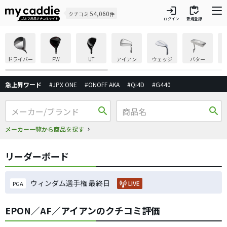
login
inventory
54,060
クチコミ
件
ログイン
新規登録
ドライバー
FW
UT
アイアン
ウェッジ
パター
急上昇ワード
#JPX ONE
#ONOFF AKA
#Qi4D
#G440
search
search
メーカー一覧から商品を探す
リーダーボード
ウィンダム選手権 最終日
LIVE
PGA
EPON／AF／アイアンのクチコミ評価