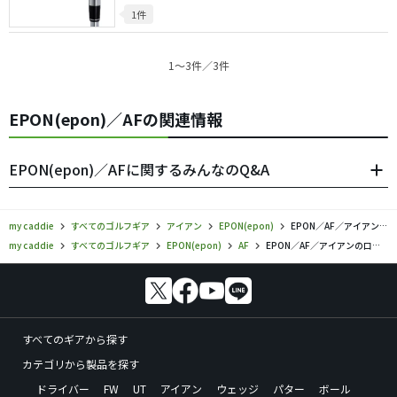
1件
1〜3件／3件
EPON(epon)／AFの関連情報
EPON(epon)／AFに関するみんなのQ&A
my caddie
すべてのゴルフギア
アイアン
EPON(epon)
EPON／AF／アイアンの口コミ評価
my caddie
すべてのゴルフギア
EPON(epon)
AF
EPON／AF／アイアンの口コミ評価
すべてのギアから探す
カテゴリから製品を探す
ドライバー
FW
UT
アイアン
ウェッジ
パター
ボール