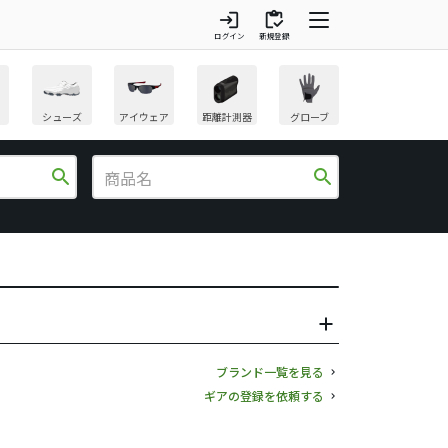
login
inventory
ログイン
新規登録
シューズ
アイウェア
距離計測器
グローブ
search
search
ブランド一覧を見る
ギアの登録を依頼する