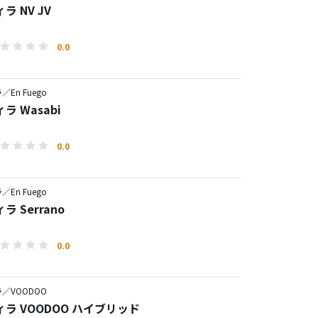
ラ NV JV
0.0
En Fuego
ラ Wasabi
0.0
En Fuego
ラ Serrano
0.0
／VOODOO
ラ VOODOO ハイブリッド