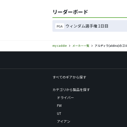
リーダーボード
ウィンダム選手権 1日目
PGA
my caddie
メーカー一覧
アルディラ(aldira)
すべてのギアから探す
カテゴリから製品を探す
ドライバー
FW
UT
アイアン