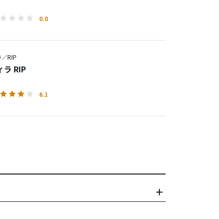
0.0
／RIP
ラ RIP
6.1