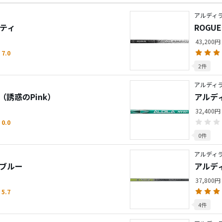
アルディ
ニティ
ROGU
EDITIO
43,200円
7.0
2件
アルディラ
V（誘惑のPink）
アルディ
32,400円
0.0
0件
アルディ
ーブルー
アルデ
37,800円
5.7
4件