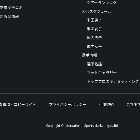
ツアーランキング
新着クチコミ
大会スケジュール
新製品情報
米国男子
米国女子
国内男子
国内女子
選手情報
選手名鑑
フォトギャラリー
トッププロのギアセッティング
責事項・コピーライト
プライバシーポリシー
利用規約
会社案
Copyright © International Sports Marketing,co.ltd