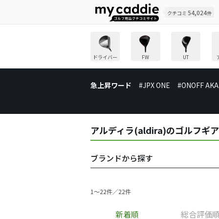
54,024
クチコミ
件
ドライバー
FW
UT
急上昇ワード
#JPX ONE
#ONOFF AKA
アルディラ(aldira)のゴルフ
ブランドから探す
1〜22件／22件
新着順
総合評価