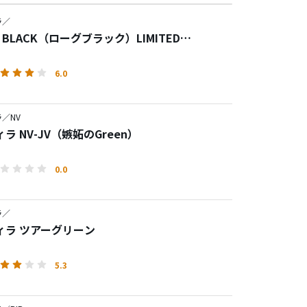
ラ／
E BLACK（ローグブラック）LIMITED
N
6.0
／NV
ラ NV-JV（嫉妬のGreen）
0.0
ラ／
ィラ ツアーグリーン
5.3