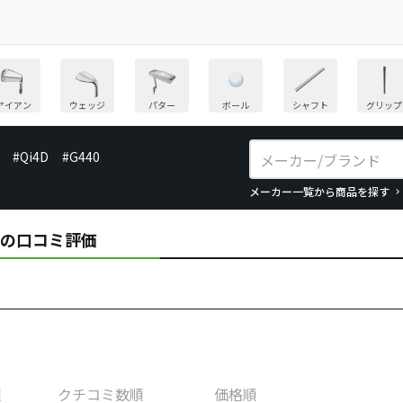
アイアン
ウェッジ
パター
ボール
シャフト
グリップ
#Qi4D
#G440
メーカー一覧から商品を探す
ギアの口コミ評価
順
クチコミ数順
価格順