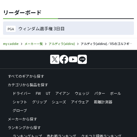
リーダーボード
ウィンダム選手権 3日目
PGA
my caddie
メーカー一覧
アルディラ(aldira)
アルディラ(aldira)／VSのゴルフギアの口コミ評価
すべてのギアから探す
カテゴリから製品を探す
ドライバー
FW
UT
アイアン
ウェッジ
パター
ボール
シャフト
グリップ
シューズ
アイウェア
距離計測器
グローブ
メーカーから探す
ランキングから探す
ランキングトップ
売れ筋ランキング
クチコミ評価ランキング