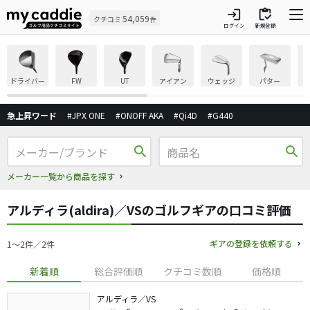
login
inventory
54,059
クチコミ
件
ログイン
新規登録
ドライバー
FW
UT
アイアン
ウェッジ
パター
急上昇ワード
#JPX ONE
#ONOFF AKA
#Qi4D
#G440
search
search
メーカー一覧から商品を探す
アルディラ(aldira)／VSのゴルフギアの口コミ評価
ギアの登録を依頼する
1〜2件／2件
新着順
総合評価順
クチコミ数順
価格順
アルディラ／VS