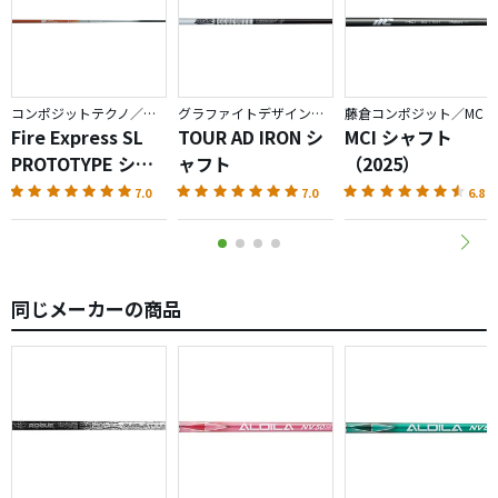
結論的に、大変満足しております。
自分が使用しているVS PROTOのフレックスは共にXです
が、ヘッドスピードのある方には挙動の安定性、弾き感共
に良いシャフトで、大きな恩恵が得られるものと思いま
コンポジットテクノ／ファイアーエクスプレス
グラファイトデザイン／TOUR AD
藤倉コンポジット／MC
Fire Express SL
TOUR AD IRON シ
MCI シャフト
す。BB、FUBUKI-Kなど、魅力的なシャフトは多いです
PROTOTYPE シャ
ャフト
（2025）
が、VS PROTOはウッドシャフトとしては高いコストパフ
フト
ォーマンスと癖の無い中調子で武器になる一品だと思いま
7.0
7.0
6.8
す。
同じメーカーの商品