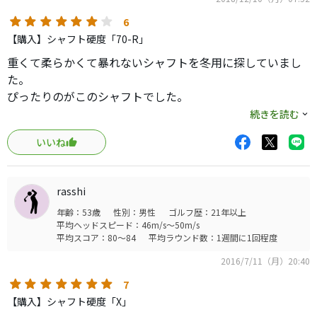
6
【購入】シャフト硬度「70-R」
重くて柔らかくて暴れないシャフトを冬用に探していまし
た。
ぴったりのがこのシャフトでした。
続きを読む
Ｍ３のヘッドで４５．７５インチ・３３０ｇ・２４１ｃｐ
いいね
ｍ・トルク２．８〜３．２で組みました。
飛びは馬鹿っ飛びはありませんが、非常にコンスタントで
rasshi
安定しています。
年齢：53歳
性別：男性
ゴルフ歴：21年以上
柔らかい割にはトルクが少ないので非常に扱いやすく、振
平均ヘッドスピード：46m/s～50m/s
った分だけ飛距離に反映する素直なシャフトです。
平均スコア：80～84
平均ラウンド数：1週間に1回程度
2016/7/11（月）20:40
もう８年ほど前のシャフトですが、ネットで非常に安く購
入できて大変満足しております。
7
【購入】シャフト硬度「X」