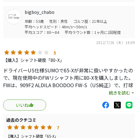
いです。
弾道はやや高めのようです。
bigboy_chabo
年齢：53歳
性別：男性
ゴルフ歴：21年以上
HSが速めで、シャフトに変な動きをして欲しくない方には
平均ヘッドスピード：46m/s～50m/s
かなりマッチするのではないでしょうか。
平均スコア：80～84
平均ラウンド数：1ヶ月に2回程度
2012/7/26（木）18:09
5
【購入】シャフト硬度「80-X」
ドライバーUS仕様SUMOで65-Xが非常に扱いやすかったの
で、現在使用中のFWリシャフト用に80-Xを購入しました。
FWは、909F2 ALDILA BOODOO FW-S（US純正）で、打球
が左右に暴れとても使いにくかったのですが、自分の腕
続きを読む
（スイング）が原因ではと、今まで試行錯誤を繰り返して
いいね
おりました。
所有のドラ、アイアン共に打球の暴れも落ち着いてきてい
過去のクチコミ
る中、FWだけは安定しなかったため、道具に疑いを持ち、
7
漸くリシャフトを決意・決行した次第です。
リシャフト候補のシャフトは沢山有りましたが、正直、対
【購入】シャフト硬度「65-X」