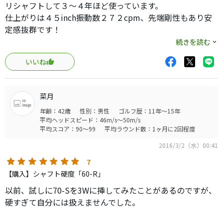
リシャフトして３〜４年ほど使っています。
仕上がりは４５inch振動数２７２cpm、先端剛性もあり安
定感抜群です！
中〜中高弾道で飛距離も十分出ますが、何より方向性がす
続きを読む
ばらしいと感じています。
いいね
個人的にこのドライバーでのＯＢはとても少なく非常に頼
りになる一本です。
菜月
古いシャフトになってきましたがそのぶん割安感があり、
年齢：42歳
性別：男性
ゴルフ歴：11年～15年
機会があれば、、おすすめできる一品です。
平均ヘッドスピード：46m/s～50m/s
平均スコア：90～99
平均ラウンド数：1ヶ月に2回程度
2016/3/2（水）00:41
7
【購入】シャフト硬度「60-R」
以前、試しに70-Sを3Wに挿してみたことがあるのですが、
硬すぎて自分には扱えませんでした。