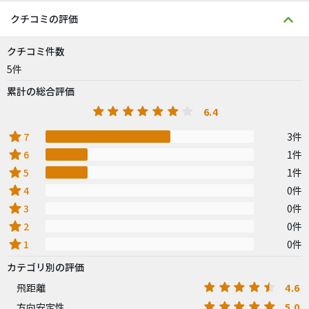
クチコミの評価
クチコミ件数
5件
累計の総合評価
6.4
star
7
3件
star
6
1件
star
5
1件
star
4
0件
star
3
0件
star
2
0件
star
1
0件
カテゴリ別の評価
4.6
飛距離
5.0
方向安定性