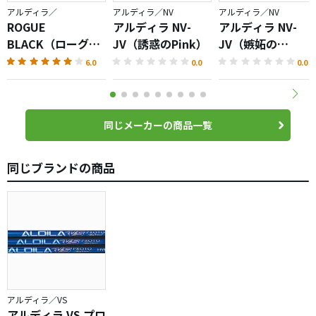
アルディラ／
アルディラ／NV
アルディラ／NV
ROGUE
アルディラ NV-
アルディラ NV-
BLACK（ローグブ
JV（誘惑のPink）
JV（嫉妬の
ラック）LIMITED
Green）
6.0
0.0
0.0
EDITION
同じメーカーの商品一覧
同じブランドの商品
アルディラ／VS
アルディラ VS プロ