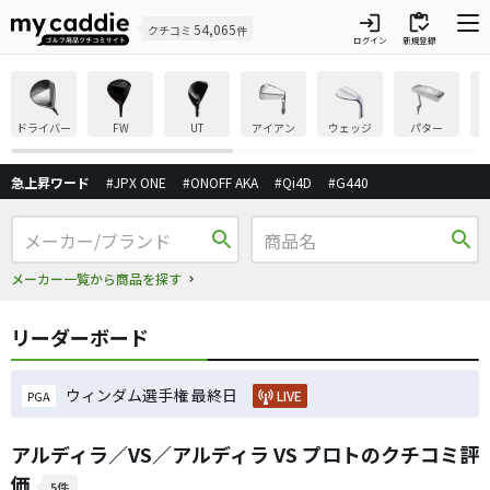
login
inventory
54,065
クチコミ
件
ログイン
新規登録
ドライバー
FW
UT
アイアン
ウェッジ
パター
急上昇ワード
#JPX ONE
#ONOFF AKA
#Qi4D
#G440
search
search
メーカー一覧から商品を探す
リーダーボード
ウィンダム選手権 最終日
LIVE
PGA
アルディラ／VS／アルディラ VS プロトのクチコミ評
価
5件