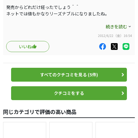
費用効果を想定した時、人気の高額シャフトは恐ろしくて
発売からどれだけ経ったでしょう＾＾
手が出ず（安月給サラリーマンな者ですから…）比較的安
ネットでは値もかなりリーズナブルになりましたね。
価で且つ現重量より軽くならない（80ｇ台）シャフト、撓
自分のは、数年前に購入したナイキＳＱ_ＳＵＭＯ ＵＳモデル
続きを読む
りすぎによる振り遅れが無いようフレックスはX、インパク
に装着されたものです。65は、ナイキ専用でしょうか？市販品の
トを安定させるためトルクは出来るだけ小さめ---というこ
2012/6/22（金）16:54
60と70のやや70よりの設定らしいです。
とで、ドライバーで（自分の中では）実績の高かった、VS
65-Ｘを使用してますが、ヘッドスピードの早い人に向いている
いいね
PROTO を80-Xで選択しました。
様に感じます。
ネットで購入し、地元のショップで42.5インチで組んでも
らいました。結果、344g D2.5で想定内の重量、バランスで
自分ではかなり信頼しているシャフトです＾＾
購入当初から、かなり振り易い扱いやすいシャフトで、未だに手
仕上がりました。
すべてのクチコミを見る (5件)
放せません。
で、使用感ですが…
ATTAS、BB等、惹かれる高価シャフトは多数ですが、ロートル
非常に快適です。今までコースでの使用が不安でならなか
ク中調子シャフトをこの値段で手に入れられるのはかなりお得で
クチコミをする
った打球の方向性は格段に良くなり、ロングの2打目、短い
すよね＾＾
ミドルのティーショットに自信を持って使える武器として
走り系と粘り系のちょうど中間的位置づけに感じます。
生まれ変わりました。飛距離は、練習場では今までよりや
同じカテゴリで評価の高い商品
や落ちたかなーと思っていましたが、残り250yほぼフラッ
BOODOOも使いましたが、断然VS-PROTOに軍配です。
タイガーも嘗てＳＵＭＯに挿してましたよね＾＾
トなロングホール2打目もピン横グリーンエッジまで運べ、
飛距離ダウンは感じさせませんでした。