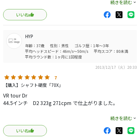
カチャカチャドライバーを購入したので、リシャフトが気
続きを読む
軽に試せるのでVSプロトに再挑戦してみようと思い、以前
いいね
の経験からRフレックスを選択。正解でした。
他のクラブはSフレックスを使用していますが、VSプロト
HYP
は1フレックス落として丁度良い感じです。振動数計測はし
年齢：37歳
性別：男性
ゴルフ歴：1年～3年
ておらず、あくまで振った感覚での感想ですが。
平均ヘッドスピード：46m/s～50m/s
平均スコア：80未満
平均ラウンド数：1ヶ月に1回程度
暴れが少なく、曲がりを気にせず叩きに行けるシャフトだ
2013/12/17（火）20:33
と思います。平均飛距離UP、フェアウェイキープ率UPに有
効なシャフトだと思います。
7
【購入】シャフト硬度「70X」
撓り方や挙動を上手く表現できないのですが、自分にはタ
VR tour Dr
イミングが取りやすくとても良い感じで振り抜けます。
44.5インチ D2 323g 271cpm で仕上がりました。
コストパフォーマンスが最高です。ウン万円する高価なシ
一発の飛距離はそれほどでもありませんが、とにかく安定
続きを読む
ャフトを買う前に、アルディラを試してみることをお勧め
感があります。
します。
いいね
シャフトにクセがなくマイルド(?)な感じで非常に振りやす