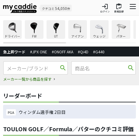
login
inventory
54,050
クチコミ
件
ログイン
新規登録
ドライバー
FW
UT
アイアン
ウェッジ
パター
急上昇ワード
#JPX ONE
#ONOFF AKA
#Qi4D
#G440
search
search
メーカー一覧から商品を探す
リーダーボード
ウィンダム選手権 2日目
PGA
TOULON GOLF／Formula／パターのクチコミ評価