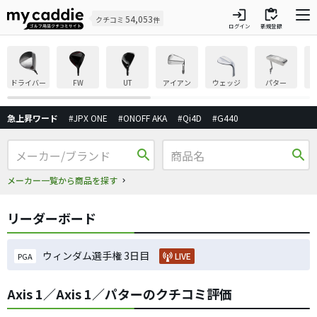
login
inventory
54,053
クチコミ
件
ログイン
新規登録
ドライバー
FW
UT
アイアン
ウェッジ
パター
急上昇ワード
#JPX ONE
#ONOFF AKA
#Qi4D
#G440
search
search
メーカー一覧から商品を探す
リーダーボード
ウィンダム選手権 3日目
LIVE
PGA
Axis 1／Axis 1／パターのクチコミ評価