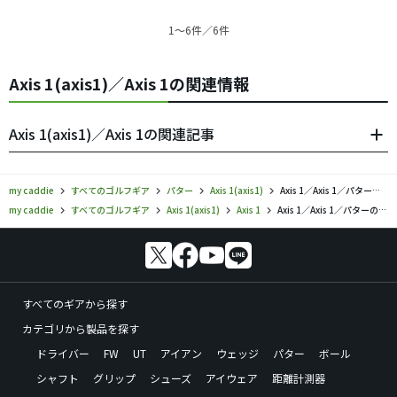
1〜6件／6件
Axis 1(axis1)／Axis 1の関連情報
Axis 1(axis1)／Axis 1の関連記事
my caddie
すべてのゴルフギア
パター
Axis 1(axis1)
Axis 1／Axis 1／パターの口コミ評価
my caddie
すべてのゴルフギア
Axis 1(axis1)
Axis 1
Axis 1／Axis 1／パターの口コミ評価
すべてのギアから探す
カテゴリから製品を探す
ドライバー
FW
UT
アイアン
ウェッジ
パター
ボール
シャフト
グリップ
シューズ
アイウェア
距離計測器