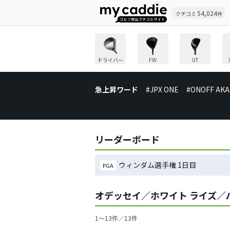
54,024
クチコミ
件
ドライバー
FW
UT
急上昇ワード
#JPX ONE
#ONOFF AKA
リーダーボード
ウィンダム選手権 1日目
PGA
オデッセイ／ホワイト ライズ／
1〜13件／13件