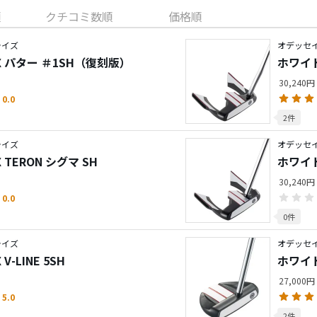
順
クチコミ数順
価格順
ライズ
オデッセ
X パター ＃1SH（復刻版）
ホワイト
30,240円
0.0
2件
ライズ
オデッセ
 TERON シグマ SH
ホワイト
30,240円
0.0
0件
ライズ
オデッセ
-LINE 5SH
ホワイト 
27,000円
5.0
2件