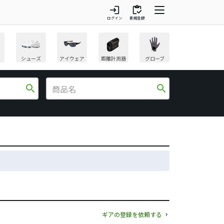
login
inventory
ログイン
新規登録
シューズ
アイウェア
距離計測器
グローブ
search
search
ギアの登録を依頼する