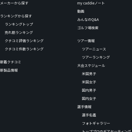
メーカーから探す
my caddieノート
動画
ランキングから探す
みんなのQ&A
ランキングトップ
ゴルフ場検索
売れ筋ランキング
クチコミ評価ランキング
ツアー情報
クチコミ件数ランキング
ツアーニュース
ツアーランキング
新着クチコミ
大会スケジュール
新製品情報
米国男子
米国女子
国内男子
国内女子
選手情報
選手名鑑
フォトギャラリー
トッププロのギアセッティング