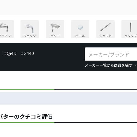
アイアン
ウェッジ
パター
ボール
シャフト
グリップ
#Qi4D
#G440
メーカー一覧から商品を探す
パターのクチコミ評価