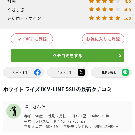
4.0
打感
4.0
やさしさ
5.0
見た目・デザイン
マイギアに登録
お気に入りに登録
クチコミをする
シェアする
ポストする
LINEで送る
ホワイト ライズ iX V-LINE 5SHの最新クチコミ
ぷーさんた
年齢：50歳
性別：男性
ゴルフ歴：16年～20年
平均ヘッドスピード：46m/s～50m/s
平均スコア：85～89
平均ラウンド数：1週間に2回以上