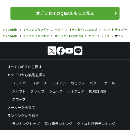
オデッセイのQ&Aをもっと見る
my caddie
すべてのゴルフギア
パター
オデッセイ(odyssey)
ホワイト ライズ
my caddie
すべてのゴルフギア
オデッセイ(odyssey)
ホワイト ライズ
オデッセイ／ホワイト ライズ／ホワイト ライズ iX V-LINE 5SHの口コミ評価
すべてのギアから探す
カテゴリから製品を探す
ドライバー
FW
UT
アイアン
ウェッジ
パター
ボール
シャフト
グリップ
シューズ
アイウェア
距離計測器
グローブ
メーカーから探す
ランキングから探す
ランキングトップ
売れ筋ランキング
クチコミ評価ランキング