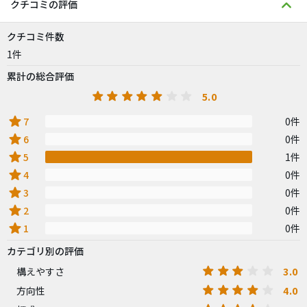
クチコミの評価
クチコミ件数
1件
累計の総合評価
5.0
star
7
0件
star
6
0件
star
5
1件
star
4
0件
star
3
0件
star
2
0件
star
1
0件
カテゴリ別の評価
3.0
構えやすさ
4.0
方向性