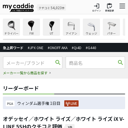
login
inventory
54,023
クチコミ
件
ログイン
新規登録
ドライバー
FW
UT
アイアン
ウェッジ
パター
急上昇ワード
#JPX ONE
#ONOFF AKA
#Qi4D
#G440
search
search
メーカー一覧から商品を探す
リーダーボード
ウィンダム選手権 1日目
LIVE
PGA
オデッセイ／ホワイト ライズ／ホワイト ライズ iX V-
LINE 5SHのクチコミ評価
1件