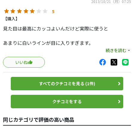
2013/10/21（月）07:25
5
【購入】
見た目は最高にカッコよいんだけど実際に使うと
あまりに白いラインが目に入りすぎます。
続きを読む
気になってストロークに集中できません。
いいね
あくまで個人の意見です。もう少し小さいヘッドのほうに
すれば良かったかも
すべてのクチコミを見る (1件)
センターシャフトは良かったですよ。
クチコミをする
同じカテゴリで評価の高い商品