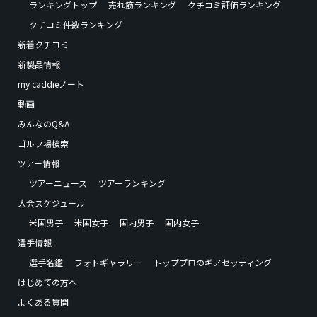
ランキングトップ
売れ筋ランキング
クチコミ評価ランキング
クチコミ件数ランキング
新着クチコミ
新製品情報
my caddieノート
動画
みんなのQ&A
ゴルフ場検索
ツアー情報
ツアーニュース
ツアーランキング
大会スケジュール
米国男子
米国女子
国内男子
国内女子
選手情報
選手名鑑
フォトギャラリー
トッププロのギアセッティング
はじめての方へ
よくある質問