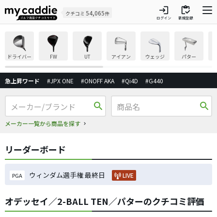
login
inventory
54,065
クチコミ
件
ログイン
新規登録
ドライバー
FW
UT
アイアン
ウェッジ
パター
急上昇ワード
#JPX ONE
#ONOFF AKA
#Qi4D
#G440
search
search
メーカー一覧から商品を探す
リーダーボード
ウィンダム選手権 最終日
LIVE
PGA
オデッセイ／2-BALL TEN／パターのクチコミ評価