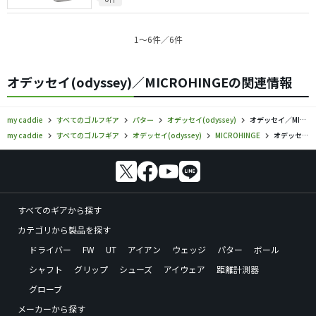
1〜6件／6件
オデッセイ(odyssey)／MICROHINGEの関連情報
my caddie
すべてのゴルフギア
パター
オデッセイ(odyssey)
オデッセイ／MICROHINGE／パターの口コミ評価
my caddie
すべてのゴルフギア
オデッセイ(odyssey)
MICROHINGE
オデッセイ／MICROHINGE／パターの口コミ評価
すべてのギアから探す
カテゴリから製品を探す
ドライバー
FW
UT
アイアン
ウェッジ
パター
ボール
シャフト
グリップ
シューズ
アイウェア
距離計測器
グローブ
メーカーから探す