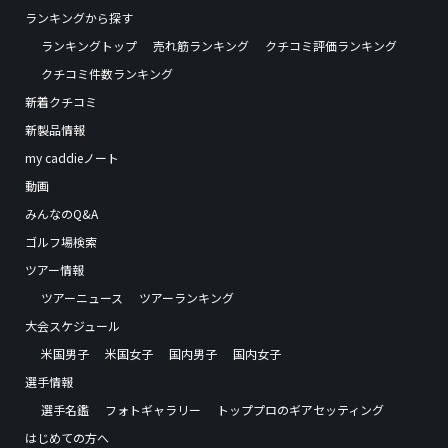
ランキングから探す
ランキングトップ
売れ筋ランキング
クチコミ評価ランキング
クチコミ件数ランキング
新着クチコミ
新製品情報
my caddieノート
動画
みんなのQ&A
ゴルフ場検索
ツアー情報
ツアーニュース
ツアーランキング
大会スケジュール
米国男子
米国女子
国内男子
国内女子
選手情報
選手名鑑
フォトギャラリー
トッププロのギアセッティング
はじめての方へ