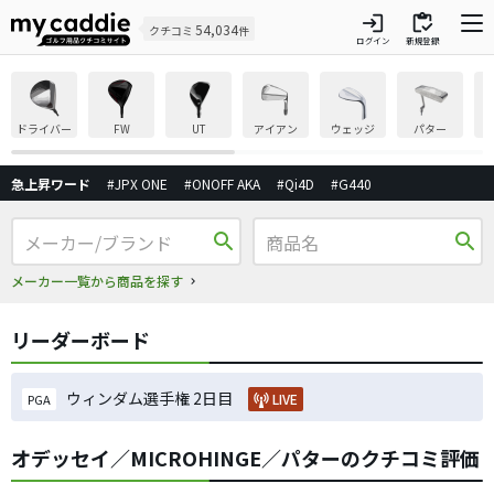
login
inventory
54,034
クチコミ
件
ログイン
新規登録
ドライバー
FW
UT
アイアン
ウェッジ
パター
急上昇ワード
#JPX ONE
#ONOFF AKA
#Qi4D
#G440
search
search
メーカー一覧から商品を探す
リーダーボード
ウィンダム選手権 2日目
LIVE
PGA
オデッセイ／MICROHINGE／パターのクチコミ評価