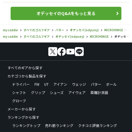
オデッセイのQ&Aをもっと見る
my caddie
すべてのゴルフギア
パター
オデッセイ(odyssey)
MICROHINGE
オ
my caddie
すべてのゴルフギア
オデッセイ(odyssey)
MICROHINGE
オデッセイ／MICROHINGE／マイクロヒンジパター #7 Sの口コミ評価
すべてのギアから探す
カテゴリから製品を探す
ドライバー
FW
UT
アイアン
ウェッジ
パター
ボール
シャフト
グリップ
シューズ
アイウェア
距離計測器
グローブ
メーカーから探す
ランキングから探す
ランキングトップ
売れ筋ランキング
クチコミ評価ランキング