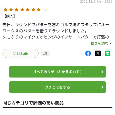
2025/12/2（火）13:35
7
【購入】
先日、ラウンドでパターを忘れゴルフ場のスタッフにオー
ワークスのパターを借りてラウンドしました。
久しぶりのマイクエオヒンジのインサートパターで打感の
柔らさ、ボールの転がりを体感してこのインサートパター
続きを読む
を購入を考えるていたら、リバイバルで新しく発売になっ
いいね
1
件
ていることを知り購入しました。
最近のエースパターは軟鉄削出しのノーメッキパター（手
入れが大変）
すべてのクチコミを見る (1件)
真逆の打感ですが、購入後のラウンド、速いグリーンでし
たが久しぶりの2７パット
購入直後のマジックかも知れませんが満足度が半端ない結
クチコミをする
果でした。
最近の高額なパターで、所有する満足感もいいのですが、
同じカテゴリで評価の高い商品
新品でも安価なパターで結果を出すことが出来ました。
マイクロヒンジのインサートの打感の柔らかさ、早くから