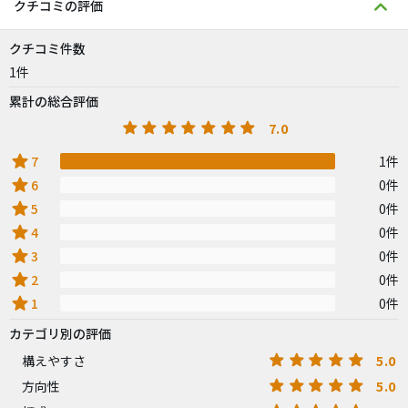
クチコミの評価
クチコミ件数
1件
累計の総合評価
7.0
star
7
1件
star
6
0件
star
5
0件
star
4
0件
star
3
0件
star
2
0件
star
1
0件
カテゴリ別の評価
5.0
構えやすさ
5.0
方向性