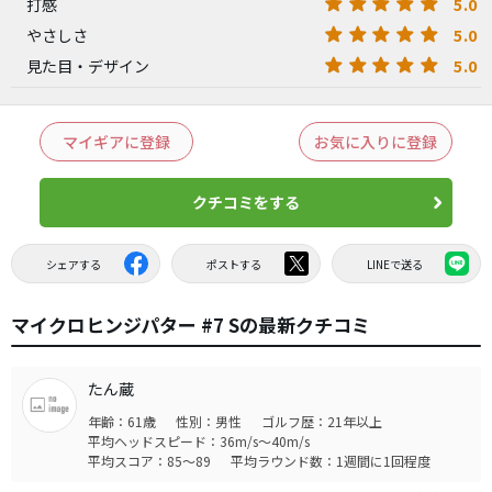
5.0
打感
5.0
やさしさ
5.0
見た目・デザイン
マイギアに登録
お気に入りに登録
クチコミをする
シェアする
ポストする
LINEで送る
マイクロヒンジパター #7 Sの最新クチコミ
たん蔵
年齢：61歳
性別：男性
ゴルフ歴：21年以上
平均ヘッドスピード：36m/s～40m/s
平均スコア：85～89
平均ラウンド数：1週間に1回程度