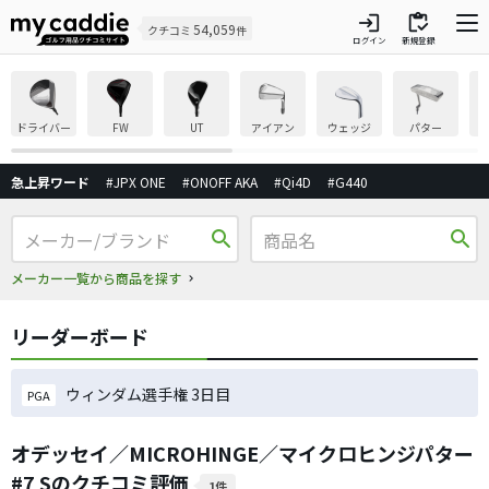
login
inventory
54,059
クチコミ
件
ログイン
新規登録
ドライバー
FW
UT
アイアン
ウェッジ
パター
急上昇ワード
#JPX ONE
#ONOFF AKA
#Qi4D
#G440
search
search
メーカー一覧から商品を探す
リーダーボード
ウィンダム選手権 3日目
PGA
オデッセイ／MICROHINGE／マイクロヒンジパター
#7 Sのクチコミ評価
1件