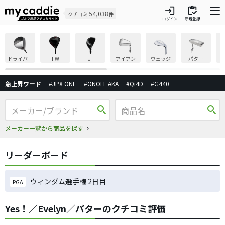
login
inventory
54,038
クチコミ
件
ログイン
新規登録
ドライバー
FW
UT
アイアン
ウェッジ
パター
急上昇ワード
#JPX ONE
#ONOFF AKA
#Qi4D
#G440
search
search
メーカー一覧から商品を探す
リーダーボード
ウィンダム選手権 2日目
PGA
Yes！／Evelyn／パターのクチコミ評価