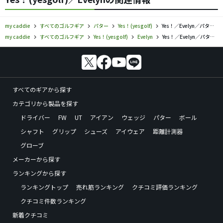
my caddie
すべてのゴルフギア
パター
Yes！(yesgolf)
Yes！／Evelyn／パターの口コミ評価
my caddie
すべてのゴルフギア
Yes！(yesgolf)
Evelyn
Yes！／Evelyn／パターの口コミ評価
すべてのギアから探す
カテゴリから製品を探す
ドライバー
FW
UT
アイアン
ウェッジ
パター
ボール
シャフト
グリップ
シューズ
アイウェア
距離計測器
グローブ
メーカーから探す
ランキングから探す
ランキングトップ
売れ筋ランキング
クチコミ評価ランキング
クチコミ件数ランキング
新着クチコミ