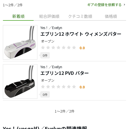
ギアの登録を依頼する
1〜2件／2件
新着順
総合評価順
クチコミ数順
価格順
Yes！／Evelyn
エブリン12 ホワイト ウィメンズパター
オープン
0.0
0件
Yes！／Evelyn
エブリン12 PVD パター
オープン
0.0
0件
1〜2件／2件
Yes！(yesgolf)／Evelynの関連情報