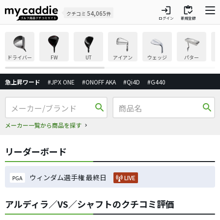
login
inventory
54,065
クチコミ
件
ログイン
新規登録
ドライバー
FW
UT
アイアン
ウェッジ
パター
急上昇ワード
#JPX ONE
#ONOFF AKA
#Qi4D
#G440
search
search
メーカー一覧から商品を探す
リーダーボード
ウィンダム選手権 最終日
LIVE
PGA
アルディラ／VS／シャフトのクチコミ評価