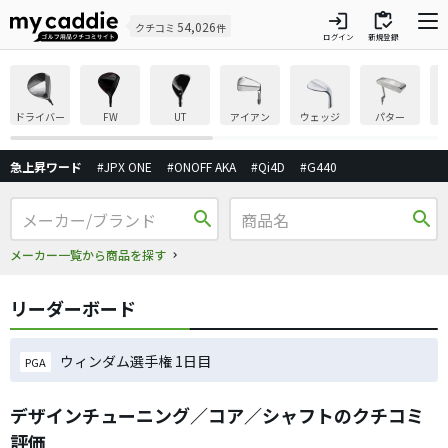
login
inventory
54,026
クチコミ
件
ログイン
新規登録
ドライバー
FW
UT
アイアン
ウェッジ
パター
急上昇ワード
#JPX ONE
#ONOFF AKA
#Qi4D
#G440
search
search
メーカー一覧から商品を探す
リーダーボード
ウィンダム選手権 1日目
PGA
デザインチューニング／コア／シャフトのクチコミ
評価