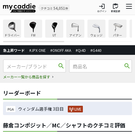
login
inventory
54,051
クチコミ
件
ログイン
新規登録
ドライバー
FW
UT
アイアン
ウェッジ
パター
急上昇ワード
#JPX ONE
#ONOFF AKA
#Qi4D
#G440
search
search
メーカー一覧から商品を探す
リーダーボード
ウィンダム選手権 3日目
LIVE
PGA
藤倉コンポジット／MC／シャフトのクチコミ評価