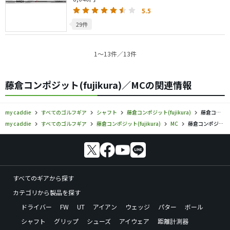
5.5
29件
1〜13件／13件
藤倉コンポジット(fujikura)／MCの関連情報
my caddie
すべてのゴルフギア
シャフト
藤倉コンポジット(fujikura)
藤倉コンポジット／MC／シャフトの口コミ評価
my caddie
すべてのゴルフギア
藤倉コンポジット(fujikura)
MC
藤倉コンポジット／MC／シャフトの口コミ評価
すべてのギアから探す
カテゴリから製品を探す
ドライバー
FW
UT
アイアン
ウェッジ
パター
ボール
シャフト
グリップ
シューズ
アイウェア
距離計測器