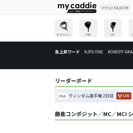
54,037
クチコミ
件
ドライバー
FW
UT
急上昇ワード
#JPX ONE
#ONOFF AKA
リーダーボード
ウィンダム選手権 2日目
LIVE
PGA
藤倉コンポジット／MC／MCI 