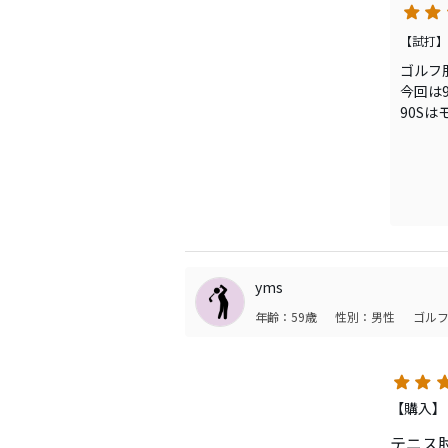
地面接
かとい
なカー
【試打】
あと、
ゴルフ
（旧M
このシ
今回は
もう一
これは
90S
ヘッド
る。フ
てるの
ルショ
ミスに
らかに
乗って
アイア
70S
り優し
これは
長らく
どの重
がこれ
yms
旧MC
年齢：59歳
性別：男性
ゴルフ
自分は
次はア
【購入】
テニス肘