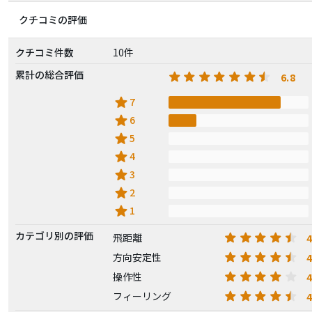
クチコミの評価
クチコミ件数
10件
累計の総合評価
6.8
star
7
star
6
star
5
star
4
star
3
star
2
star
1
カテゴリ別の評価
4
飛距離
4
方向安定性
4
操作性
4
フィーリング