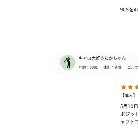
90Sを4I
ついでに
振り心地
中元く
キャロ大好きたかちゃん
欲しい
年齢：63歳
性別：男性
ゴルフ
80S
そう。
しっか
【購入】
5月1
動きに
ポジッ
ユーテ
ャフト
こちらの