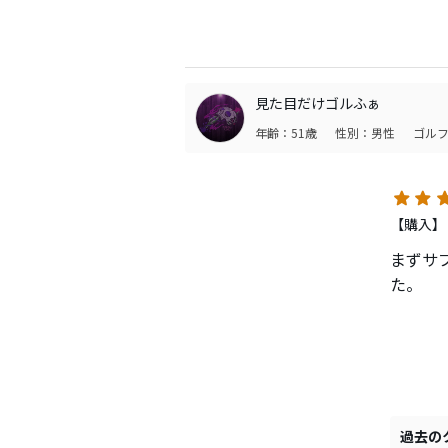
P/S
硬すぎ・
り着い
見た目だけゴルふぁ
直前まで
年齢：51歳
性別：男性
ゴルフ
が、そ
に番手
級アマ
合うん
【購入】
まずサ
ただし
た。
と振り
言われ
このシ
感やそ
でどん
やって
しなりタ
ードが
っぽい
屋外の
方。体感
過去の
て、直