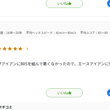
いいね
）入手とカーボンシャフトの初打ちの好感触を記載したところ、
my caddie情報なしと、困りはててカーボンシャフト探しの
たのがニューMCIでした。
使用していたのがN.S.PRO 1050GH Sでしたが、打感はち
歴：16年～20年
平均ヘッドスピード：41m/s～45m/s
平均スコア：85～89
れ以外は何ともそっくりな高スピン・操作性・落下角とフィー
ずらししたおかげで撓り戻りのゆっくり加減も似ています。び
にはかなりのお勧めシャフトですね。もしかして、一般男性ア
7
じゃないかと思えるほどです。
ブアイアンに80Sを組んで悪くなかったので、エースアイアンに
ご注意ください。いろいろな方から現在のカーボンシャフトは1
感が重たいとか、20gは軽くしないとスチールからのリシャフ
ますが、同じ重量帯から試打することをお勧めします。はっき
ャフトがダメという人いないんじゃないかなってくらい良い。
ういう造りのカーボンシャフトもあるというだけで、私も試打の際
なヘッドにも合いそう。
おけば良かったと思いました。このセッティング軽いです。良
いいね
イミングは90Sはモーダス105に近いし80Sはそれを軽くした感じ
上がった！言い換えれば体幹のタイミングが狂い出した。屋内
ですかね。手元辺りから全体的にしなるがチップは硬いので復
天然芝では全く違います。良かったことは、還暦過ぎの年寄り
的な重量も90が100g台、80が90g台くらいに感じます。
クチコミ
近のスチールと特性が似てることと、加齢に伴ってどんどん合