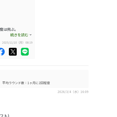
良さそうだが、純粋
。
ん。明るいシルバー
るシャフトです。
悪い時によくわか
程度は飛ぶ。
ピンもしっかり入っ
続きを読む
トできない時でもフ
でものすごく楽。明
2025/11/10（月）08:19
センターから左には
感じ。こちらもかな
Sと変わらない事。
しまう感じだった
じます。
平均ラウンド数：1ヶ月に2回程度
思ってます。
2026/3/4（水）16:09
フト)