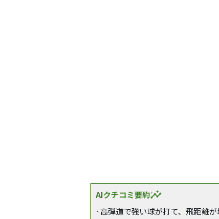
AIクチコミ要約
insights
·高弾道で強い球が打て、飛距離