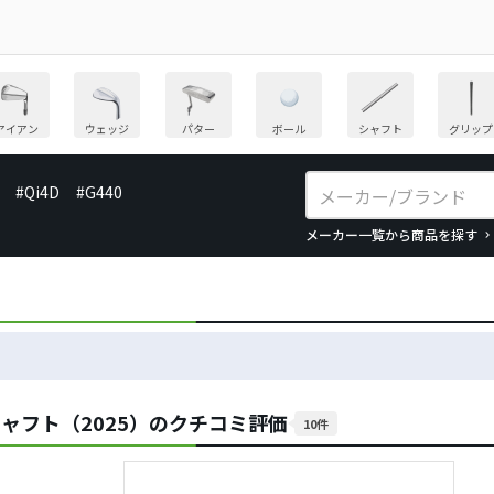
アイアン
ウェッジ
パター
ボール
シャフト
グリップ
#Qi4D
#G440
メーカー一覧から商品を探す
シャフト（2025）のクチコミ評価
10件