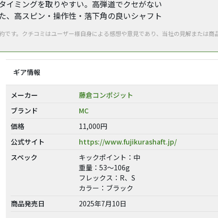
、タイミングを取りやすい。高弾道でクセがない
した、高スピン・操作性・落下角の良いシャフト
要約です。クチコミはユーザー様自身による感想や意見であり、当社の見解または商
ギア情報
メーカー
藤倉コンポジット
ブランド
MC
価格
11,000円
公式サイト
https://www.fujikurashaft.jp/
スペック
キックポイント：中
重量：53～106g
フレックス：R、S
カラー：ブラック
商品発売日
2025年7月10日