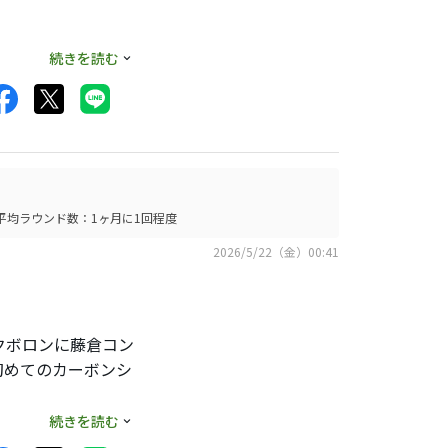
続きを読む
平均ラウンド数：1ヶ月に1回程度
2026/5/22（金）00:41
ィリティには刺さり
んて思います。
ックボロンに藤倉コン
ルでもありますので
初めてのカーボンシ
続きを読む
5（※TC-101