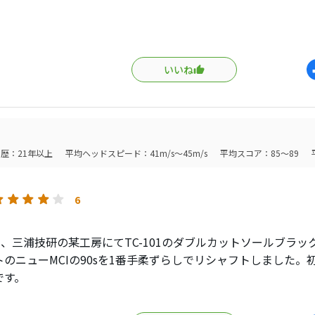
3Uに80Sを導入
いいね
は100,90ともに115Sにそっくり。
らいの振り心地。
高さがでるので狙い通りでした。
歴：21年以上
平均ヘッドスピード：41m/s～45m/s
平均スコア：85～89
は急に柔らかく感じました（少し暴れそう）がそれが逆にユーテ
6
り振ると巻くのでしっかり振れないセッティングもありかなな
0日、三浦技研の某工房にてTC-101のダブルカットソールブラ
癖がないシャフトですので嫌いな人はいないかも？リーズナブ
トのニューMCIの90sを1番手柔ずらしでリシャフトしました。
ィリティ用にもありがたいですね。
です。
Q＆AにてコンポジットテクノのファイヤーエクスプレスMS-I 10