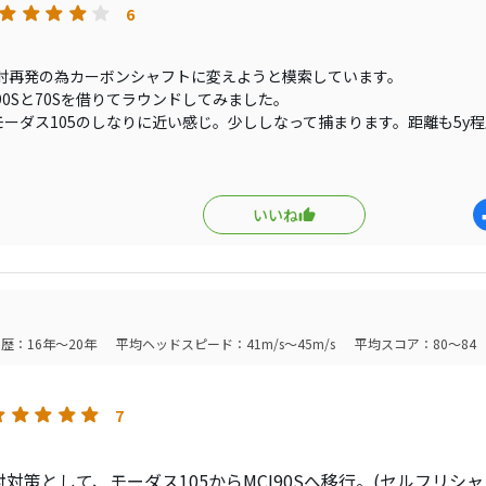
触時に体にくる衝撃は明らかにスチールより少ないので体には
6
う期待感で、またクラブと添い寝したくなったということです
ボンよりはよくないと思う。
こちらのスペックにあるカラーですが、ブラックではありませ
肘再発の為カーボンシャフトに変えようと模索しています。
CI）から濃いシルバー（新MCI）になっただけです。
ャフトの一番良いところはしなり方の安定感。
90Sと70Sを借りてラウンドしてみました。
度、両手シングルでもいいので、安定して80台出したいと思え
スチールより断トツに良い。特にライン出しや傾斜地やライが
はモーダス105のしなりに近い感じ。少ししなって捕まります。距離も5y
がかぶりやすく動きフック回転が強くなりやすいですね。でもバックス
ルショット時はそこまで思わないかもしれないが、フルショッ
で7Iでランは2y程度。
ット時と同じタイミングと同じヘッドの動き方をしてくれるの
も強く球筋は変わっても距離は変わりません。グリーンセンター狙えば
シャフトが助けてくれる。
るって感じです。
いいね
ンが好きという人ほど試してもらいたいシャフトです。
は先端の動きが少なく手元側のしなりが大きく感じます。NS850みたいな
く感じるし、そこそこ捕まって高さが出ます。不思議なのは飛距離は90
これでありかと思いますが少し球が高すぎるのが難点かも。
モーダス105Sがエースシャフトで色々試したが結局すぐ戻って
量帯を使っても飛距離はそんなに変わらないのですかね。
は当たるかもしれない。
I90Sも一緒に借りていったのですが旧型の方が捕まらないし硬く軽く感
歴：16年～20年
平均ヘッドスピード：41m/s～45m/s
平均スコア：80～84
元々モーダス105がベストなのですが、変えるなら新MCIの90Sかな。
ッタスアイアンを借りてラウンドしてみてどちらかいい方に変えようと
7
対策として、モーダス105からMCI90Sへ移行。(セルフリシャ