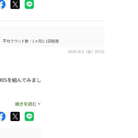
多方面から重すぎ・
旅に出まして、たど
ょっとぼやけました
平均ラウンド数：1ヶ月に1回程度
リング良し。おまけ
2026/4/3（金）08:52
っくりしました。中
マの半分近くの人に
90Sを組んでみまし
0g以上軽くしない
トに相当しないとか
り言って個人的な体
ヘッドも選ばないの
続きを読む
、100g台から
く言えばクラブスピ
でNS950NEO
の人工芝スタジオと
元力があるしなり
ゴルファーにとっ
ってくるんじゃない