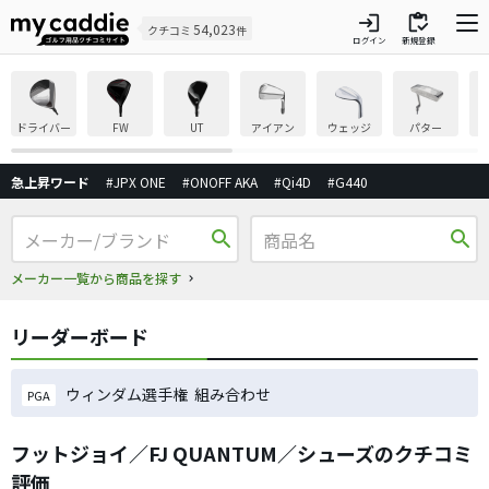
login
inventory
54,023
クチコミ
件
ログイン
新規登録
ドライバー
FW
UT
アイアン
ウェッジ
パター
急上昇ワード
#JPX ONE
#ONOFF AKA
#Qi4D
#G440
search
search
メーカー一覧から商品を探す
リーダーボード
ウィンダム選手権 組み合わせ
PGA
フットジョイ／FJ QUANTUM／シューズのクチコミ
評価