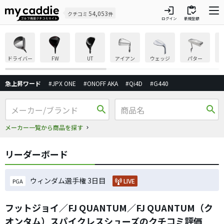
login
inventory
54,053
クチコミ
件
ログイン
新規登録
ドライバー
FW
UT
アイアン
ウェッジ
パター
急上昇ワード
#JPX ONE
#ONOFF AKA
#Qi4D
#G440
search
search
メーカー一覧から商品を探す
リーダーボード
ウィンダム選手権 3日目
LIVE
PGA
フットジョイ／FJ QUANTUM／FJ QUANTUM（ク
オンタム）スパイクレスシューズのクチコミ評価