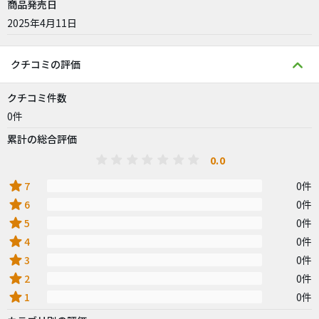
商品発売日
2025年4月11日
クチコミの評価
クチコミ件数
0件
累計の総合評価
0.0
star
7
0件
star
6
0件
star
5
0件
star
4
0件
star
3
0件
star
2
0件
star
1
0件