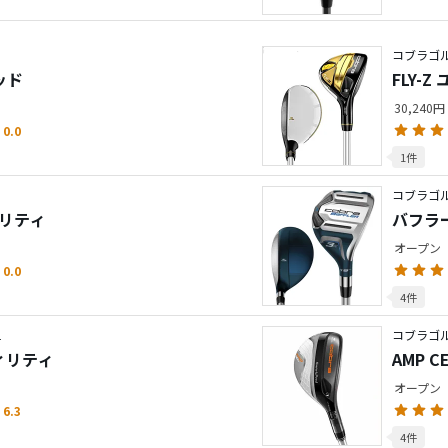
コブラゴル
ッド
FLY-
30,240円
0.0
1件
コブラゴ
ティリティ
バフラ
オープン
0.0
4件
L
コブラゴル
ティリティ
AMP 
オープン
6.3
4件