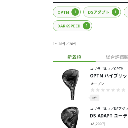
OPTM
DSアダプト
1
1
DARKSPEED
1
1〜28件／28件
新着順
総合評価
コブラゴルフ／OPTM
OPTM ハイブリッ
オープン
0件
コブラゴルフ／DSアダ
DS-ADAPT ユ
46,200円