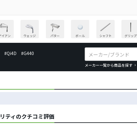
アイアン
ウェッジ
パター
ボール
シャフト
グリップ
#Qi4D
#G440
メーカー一覧から商品を探す
ティリティのクチコミ評価