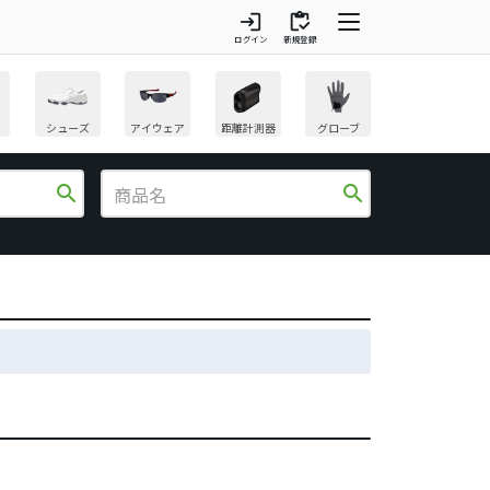
login
inventory
ログイン
新規登録
シューズ
アイウェア
距離計測器
グローブ
search
search