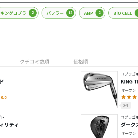
キングコブラ
バフラー
AMP
BiO CELL
2
12
2
順
クチコミ数順
価格順
コブラゴル
ド
KING
オープン
0.0
2件
プト
コブラゴル
ーティリティ
ダーク
オープン