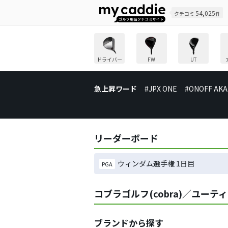
54,025
クチコミ
件
ドライバー
FW
UT
急上昇ワード
#JPX ONE
#ONOFF AKA
リーダーボード
ウィンダム選手権 1日目
PGA
コブラゴルフ(cobra)／ユー
ブランドから探す