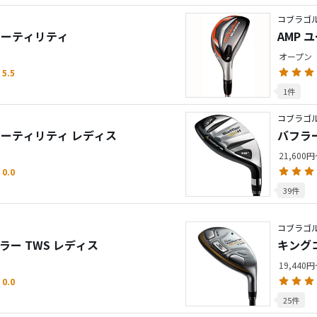
コブラゴル
l ユーティリティ
AMP 
オープン
5.5
1件
コブラゴ
H ユーティリティ レディス
バフラー
21,600
0.0
39件
コブラゴ
ラー TWS レディス
キングコ
19,440
0.0
25件