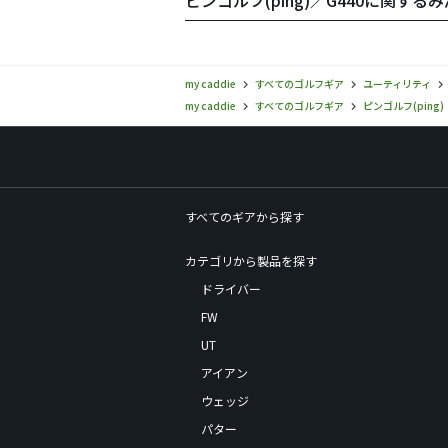
ピンゴルフ(ping)／G440に関する
my caddie
すべてのゴルフギア
ユーティリティ
my caddie
すべてのゴルフギア
ピンゴルフ(ping)
すべてのギアから探す
カテゴリから製品を探す
ドライバー
FW
UT
アイアン
ウェッジ
パター