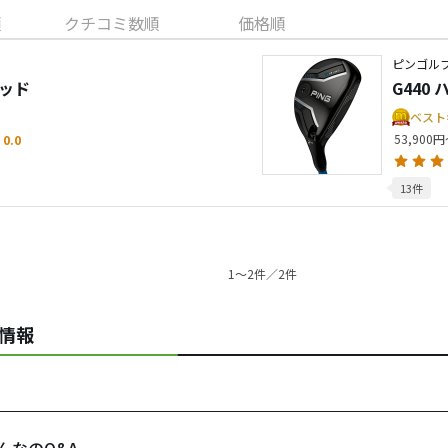
順
クチコミ数順
価格順
ピンゴルフ
リッド
G440
ベスト
53,900
0.0
13件
1〜2件／2件
連情報