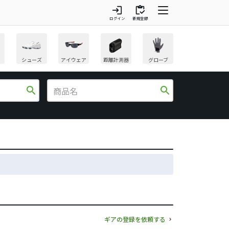
login
inventory
ログイン
新規登録
シューズ
アイウェア
距離計測器
グローブ
search
search
ギアの登録を依頼する