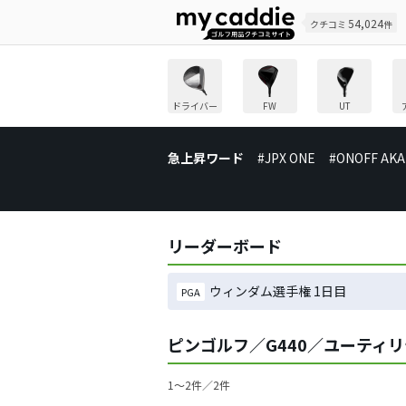
54,024
クチコミ
件
ドライバー
FW
UT
急上昇ワード
#JPX ONE
#ONOFF AKA
リーダーボード
ウィンダム選手権 1日目
PGA
ピンゴルフ／G440／ユーティ
1〜2件／2件