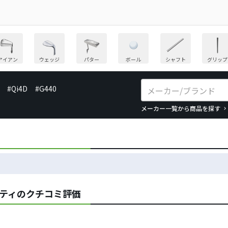
アイアン
ウェッジ
パター
ボール
シャフト
グリップ
#Qi4D
#G440
メーカー一覧から商品を探す
リティのクチコミ評価