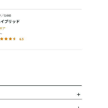
／G440
 ハイブリッド
ギア
円～
6.5