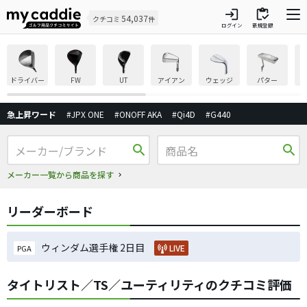
login
inventory
54,037
クチコミ
件
ログイン
新規登録
ドライバー
FW
UT
アイアン
ウェッジ
パター
急上昇ワード
#JPX ONE
#ONOFF AKA
#Qi4D
#G440
search
search
メーカー一覧から商品を探す
リーダーボード
ウィンダム選手権 2日目
LIVE
PGA
タイトリスト／TS／ユーティリティのクチコミ評価