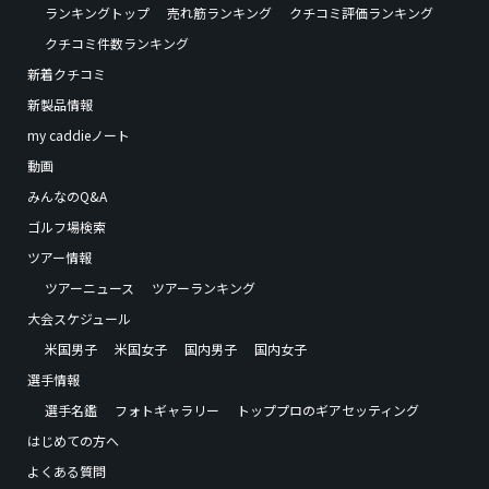
ランキングトップ
売れ筋ランキング
クチコミ評価ランキング
クチコミ件数ランキング
新着クチコミ
新製品情報
my caddieノート
動画
みんなのQ&A
ゴルフ場検索
ツアー情報
ツアーニュース
ツアーランキング
大会スケジュール
米国男子
米国女子
国内男子
国内女子
選手情報
選手名鑑
フォトギャラリー
トッププロのギアセッティング
はじめての方へ
よくある質問