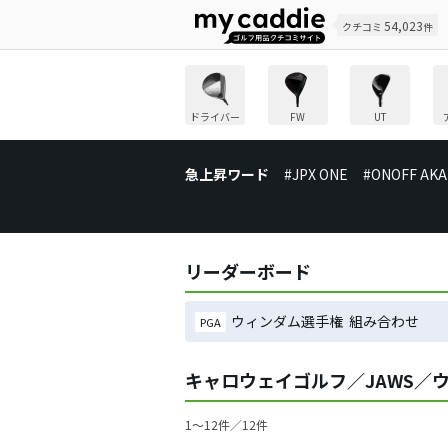
54,023
クチコミ
件
ドライバー
FW
UT
急上昇ワード
#JPX ONE
#ONOFF AKA
リーダーボード
ウィンダム選手権 組み合わせ
PGA
キャロウェイゴルフ／JAWS／
1〜12件／12件