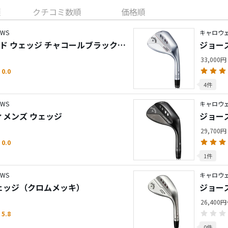
順
クチコミ数順
価格順
WS
キャロウェ
ド ウェッジ チャコールブラック仕
ジョー
（202
33,000円
0.0
4件
WS
キャロウェ
ウィメンズ ウェッジ
ジョー
29,700円
0.0
1件
WS
キャロウェ
ウェッジ（クロムメッキ）
ジョー
26,400
5.8
0件