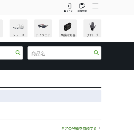
login
inventory
ログイン
新規登録
シューズ
アイウェア
距離計測器
グローブ
search
search
ギアの登録を依頼する