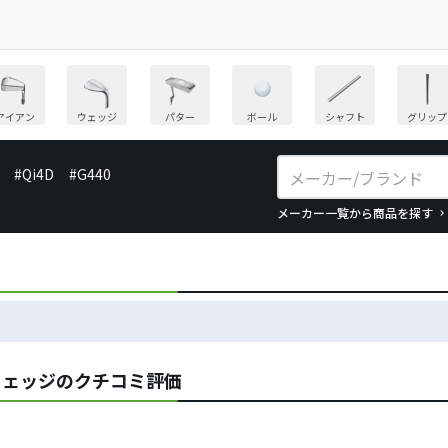
アイアン
ウェッジ
パター
ボール
シャフト
グリップ
#Qi4D
#G440
メーカー一覧から商品を探す
ウェッジのクチコミ評価