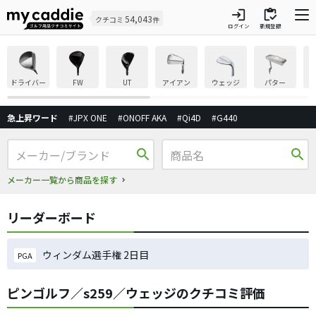
login
inventory
54,043
クチコミ
件
ログイン
新規登録
ドライバー
FW
UT
アイアン
ウェッジ
パター
急上昇ワード
#JPX ONE
#ONOFF AKA
#Qi4D
#G440
search
search
メーカー一覧から商品を探す
リーダーボード
ウィンダム選手権 2日目
PGA
ピンゴルフ／s259／ウェッジのクチコミ評価