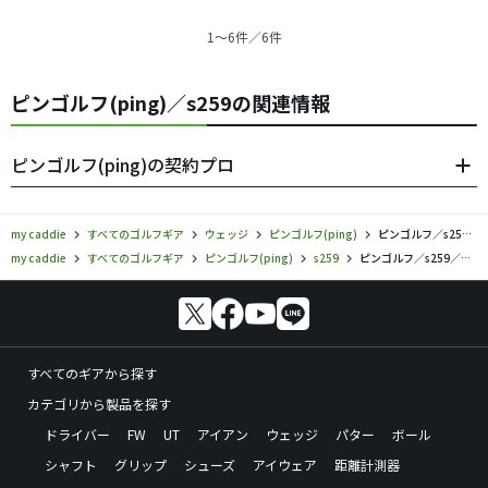
1〜6件／6件
ピンゴルフ(ping)／s259の関連情報
ピンゴルフ(ping)の契約プロ
my caddie
すべてのゴルフギア
ウェッジ
ピンゴルフ(ping)
ピンゴルフ／s259／ウェッジの口コミ評価
my caddie
すべてのゴルフギア
ピンゴルフ(ping)
s259
ピンゴルフ／s259／ウェッジの口コミ評価
すべてのギアから探す
カテゴリから製品を探す
ドライバー
FW
UT
アイアン
ウェッジ
パター
ボール
シャフト
グリップ
シューズ
アイウェア
距離計測器