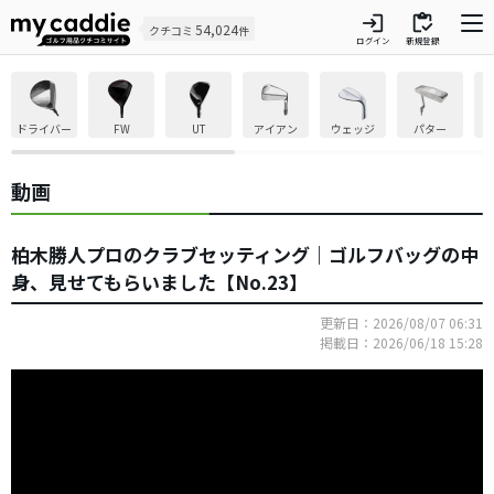
login
inventory
54,024
クチコミ
件
ログイン
新規登録
ドライバー
FW
UT
アイアン
ウェッジ
パター
動画
柏木勝人プロのクラブセッティング｜ゴルフバッグの中
身、見せてもらいました【No.23】
更新日：2026/08/07 06:31
掲載日：2026/06/18 15:28