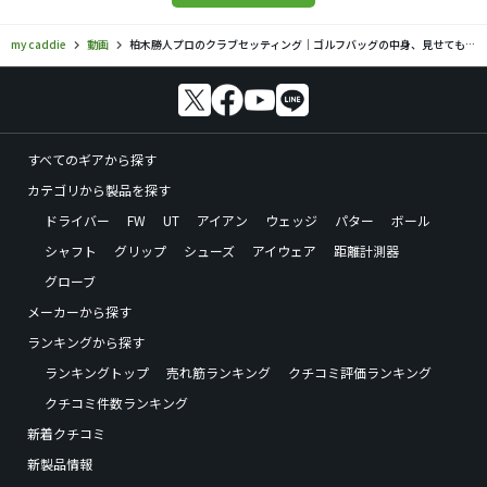
my caddie
動画
柏木勝人プロのクラブセッティング｜ゴルフバッグの中身、見せてもらいました【No.23】
すべてのギアから探す
カテゴリから製品を探す
ドライバー
FW
UT
アイアン
ウェッジ
パター
ボール
シャフト
グリップ
シューズ
アイウェア
距離計測器
グローブ
メーカーから探す
ランキングから探す
ランキングトップ
売れ筋ランキング
クチコミ評価ランキング
クチコミ件数ランキング
新着クチコミ
新製品情報