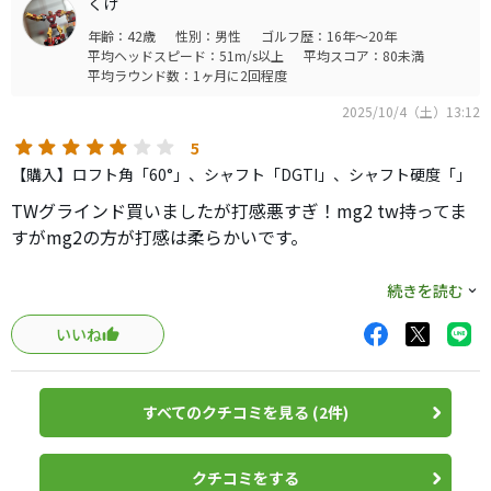
くけ
3本衝動買いしてしまいました。
年齢：42歳
性別：男性
ゴルフ歴：16年～20年
平均ヘッドスピード：51m/s以上
平均スコア：80未満
良い点
平均ラウンド数：1ヶ月に2回程度
ストレートネックで構えやすい
2025/10/4（土）13:12
56から開きやすい
あらゆる技に対応
5
60はロブショットが開かなくても打ちやすい
【購入】ロフト角「60°」、シャフト「DGTI」、シャフト硬度「」
物凄い切れ味
TWグラインド買いましたが打感悪すぎ！mg2 tw持ってま
スピンは歴代最高にかかります。
すがmg2の方が打感は柔らかいです。
タイガーはこれで多彩な技を出してるんだと
感動しましたが
フォージドになったのでかなり期待していたのに無駄金で
続きを読む
sm10に勝っている点は残念ながら
した。
スピン以外ほぼ無いです。
いいね
ただ高いだけのぼったくり商品だと思います。
悪い点
25cだからかフェイスノーメッキなのに
すべてのクチコミを見る (2件)
打感がかなり固い
芯がすんごく狭く感じる
クチコミをする
値段が高すぎる