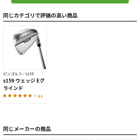
タイガー・ウッズファン以外はスルーで
同じカテゴリで評価の高い商品
良いと思います。
私もオブジェ決定です。
改めてボーケイ様の凄さを痛感しました。
ピンゴルフ／s159
s159 ウェッジ Eグ
ラインド
6.3
同じメーカーの商品