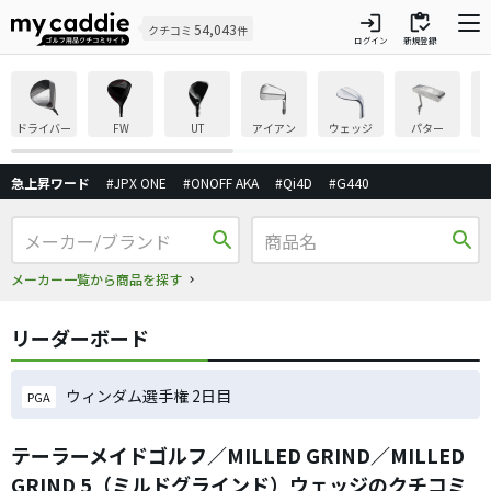
login
inventory
54,043
クチコミ
件
ログイン
新規登録
ドライバー
FW
UT
アイアン
ウェッジ
パター
急上昇ワード
#JPX ONE
#ONOFF AKA
#Qi4D
#G440
search
search
メーカー一覧から商品を探す
リーダーボード
ウィンダム選手権 2日目
PGA
テーラーメイドゴルフ／MILLED GRIND／MILLED
GRIND 5（ミルドグラインド）ウェッジのクチコミ