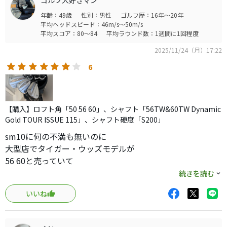
ゴルフ大好きマン
年齢：49歳
性別：男性
ゴルフ歴：16年～20年
平均ヘッドスピード：46m/s～50m/s
平均スコア：80～84
平均ラウンド数：1週間に1回程度
2025/11/24（月）17:22
6
【購入】ロフト角「50 56 60」、シャフト「56TW&60TW Dynamic
Gold TOUR ISSUE 115」、シャフト硬度「S200」
sm10に何の不満も無いのに
大型店でタイガー・ウッズモデルが
56 60と売っていて
グラインドとバックフェイスの
続きを読む
カッコ良さに
いいね
セレクトショップ限定と聞いて
悪い病気が発動
mg5の50と合わせて