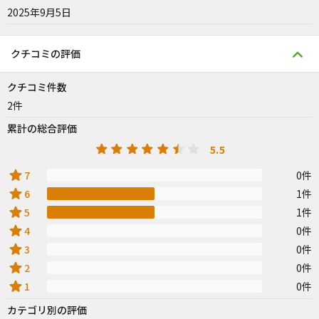
2025年9月5日
クチコミの評価
クチコミ件数
2件
累計の総合評価
5.5
star
7
0件
star
6
1件
star
5
1件
star
4
0件
star
3
0件
star
2
0件
star
1
0件
カテゴリ別の評価