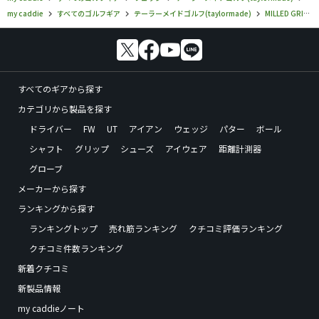
my caddie
すべてのゴルフギア
テーラーメイドゴルフ(taylormade)
MILLED GRIND
すべてのギアから探す
カテゴリから製品を探す
ドライバー
FW
UT
アイアン
ウェッジ
パター
ボール
シャフト
グリップ
シューズ
アイウェア
距離計測器
グローブ
メーカーから探す
ランキングから探す
ランキングトップ
売れ筋ランキング
クチコミ評価ランキング
クチコミ件数ランキング
新着クチコミ
新製品情報
my caddieノート