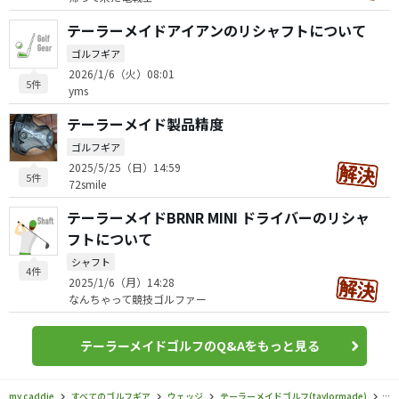
テーラーメイドアイアンのリシャフトについて
ゴルフギア
2026/1/6（火）08:01
5件
yms
テーラーメイド製品精度
ゴルフギア
2025/5/25（日）14:59
5件
72smile
テーラーメイドBRNR MINI ドライバーのリシャ
フトについて
シャフト
4件
2025/1/6（月）14:28
なんちゃって競技ゴルファー
テーラーメイドゴルフのQ&Aをもっと見る
my caddie
すべてのゴルフギア
ウェッジ
テーラーメイドゴルフ(taylormade)
MIL