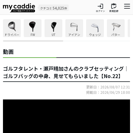
login
inventory
54,025
クチコミ
件
ログイン
新規登録
ドライバー
FW
UT
アイアン
ウェッジ
パター
動画
ゴルフタレント・瀬戸晴加さんのクラブセッティング｜
ゴルフバッグの中身、見せてもらいました【No.22】
更新日：2026/08/07 12:31
掲載日：2026/06/29 18:00