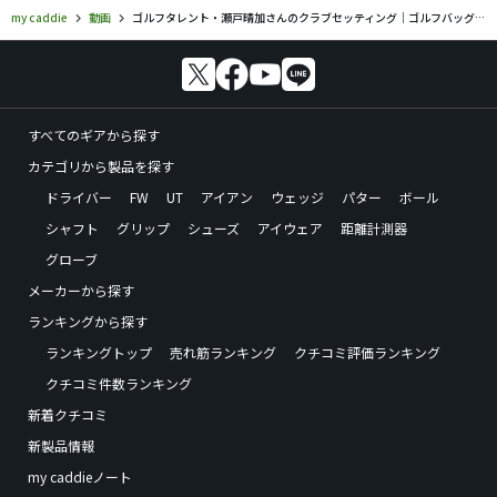
my caddie
動画
ゴルフタレント・瀬戸晴加さんのクラブセッティング｜ゴルフバッグの中身、見せてもらいました【No.22】
すべてのギアから探す
カテゴリから製品を探す
ドライバー
FW
UT
アイアン
ウェッジ
パター
ボール
シャフト
グリップ
シューズ
アイウェア
距離計測器
グローブ
メーカーから探す
ランキングから探す
ランキングトップ
売れ筋ランキング
クチコミ評価ランキング
クチコミ件数ランキング
新着クチコミ
新製品情報
my caddieノート