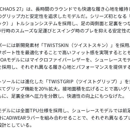
ECHAOS 27」は、長時間のラウンドでも快適な履き心地を維
のグリップ力と安定性を追求したモデルだ。シリーズ初となる「AX
ック）」トルションシステムを採用し、足の両側面と足裏をつ
歩行時のスムーズな足運びとスイング時のブレを抑える安定性
ーには新開発素材「TWISTSKIN（ツイストスキン）」を採
サポート性を最適化することで高いフィット感を実現するとと
BOAモデルにはマイクロファイバーレザーを、シューレースモ
を採用し、それぞれ異なる履き心地とパフォーマンスを提供す
ソールには進化した「TWISTGRIP（ツイストグリップ）」
べてグリップ機能を20％拡大。接地面積を広げることで高いグ
もに、足裏全体へ圧力を分散し、快適性の向上にもつなげた。
モデルには全面TPU仕様を採用し、シューレースモデルでは前足
分にADIWEARラバーを組み合わせることで、それぞれ異なるプ
設計としている。