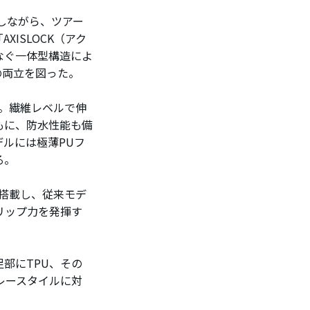
持しながら、ツアー
ISLOCK（アク
なぐ一体型構造によ
の両立を図った。
用。繊維レベルで伸
もに、防水性能も備
デルには極薄PUフ
る。
を搭載し、従来モデ
リップ力を発揮す
部にTPU、その
レースタイルに対