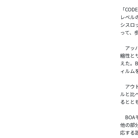
「COD
レベル
シスロ
って、
アッパ
縮性と
えた。
ィルム
アウト
ルと比
るとと
BOA
他の部
応する