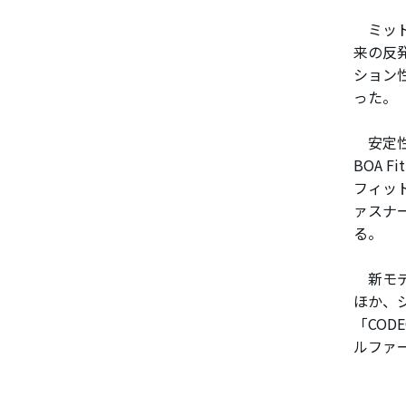
ミッド
来の反
ション
った。
安定性を
BOA F
フィッ
ァスナ
る。
新モデ
ほか、
「CO
ルファ