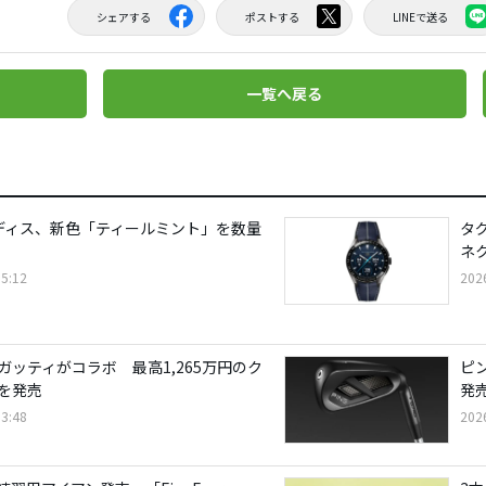
シェアする
ポストする
LINEで送る
一覧へ戻る
 レディス、新色「ティールミント」を数量
タ
ネ
5:12
202
ガッティがコラボ 最高1,265万円のク
ピ
を発売
発
3:48
202