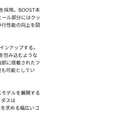
採用。BOOST本
ヒール部分にはクッ
歩行性能の向上を図
ラインアップする。
、足全体を包み込むような
内部に搭載されたフ
整も可能としてい
スモデルを展開する
ィダスは
性を求める幅広いゴ