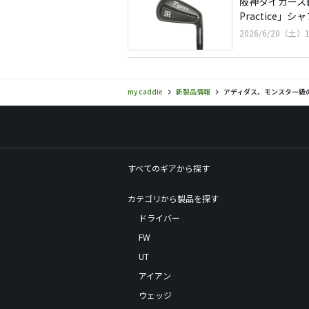
阪神タイガース練習
Practice」
2026/6/20（土）1
my caddie
新製品情報
アディダス、モンスター級の
すべてのギアから探す
カテゴリから製品を探す
ドライバー
FW
UT
アイアン
ウェッジ