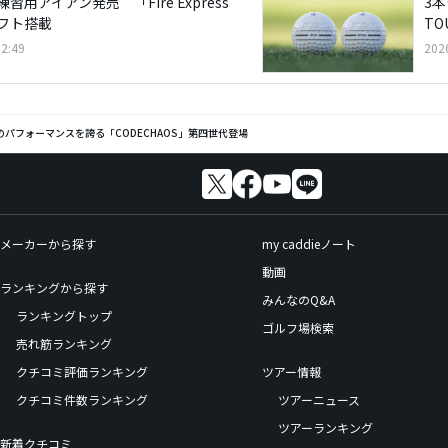
用アイアン発売 「Fire Express
3
シャフト搭載
TO
2:49
202
パフォーマンスを誇る「CODECHAOS」第四世代登場
メーカーから探す
my caddieノート
動画
ランキングから探す
みんなのQ&A
ランキングトップ
ゴルフ場検索
売れ筋ランキング
クチコミ評価ランキング
ツアー情報
クチコミ件数ランキング
ツアーニュース
ツアーランキング
新着クチコミ