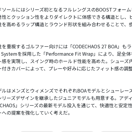
ソールにはシリーズ初となるフルレングスのBOOSTフォームを
発性とクッション性をよりダイレクトに体感できる構造とし、
性を高めるラップ構造とラウンド形状を組み合わせることで、
重視するゴルファー向けには「CODECHAOS 27 BOA」も
it Systemを採用した「Performance Fit Wrap」により
ト感を実現し、スイング時のホールド性能を高めた。シューズ
ー付きカバーによって、プレーや好みに応じたフィット感の調
ルはメンズとウィメンズでそれぞれBOAモデルとシューレー
シリーズデザインを継承したジュニアモデルも用意する。アデ
DECHAOS」シリーズの最新モデル投入を通じて、快適性と安定
ーへの提案を強化していく考えだ。