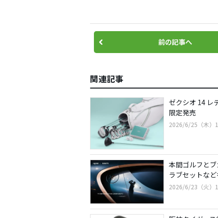
前の記事へ
関連記事
ゼクシオ 14
限定発売
2026/6/25（木）1
本間ゴルフとブ
ラブセットなど
2026/6/23（火）1