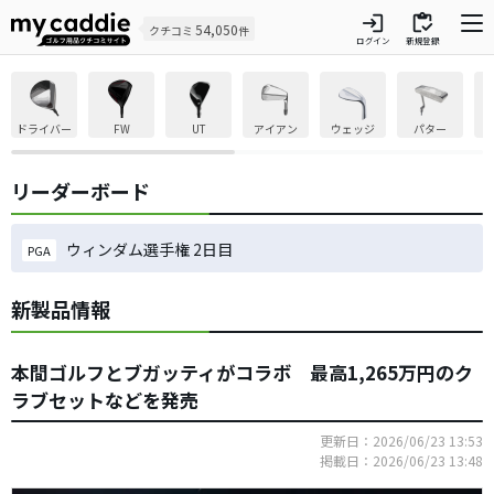
login
inventory
54,050
クチコミ
件
ログイン
新規登録
ドライバー
FW
UT
アイアン
ウェッジ
パター
リーダーボード
ウィンダム選手権 2日目
PGA
新製品情報
本間ゴルフとブガッティがコラボ 最高1,265万円のク
ラブセットなどを発売
更新日：2026/06/23 13:53
掲載日：2026/06/23 13:48