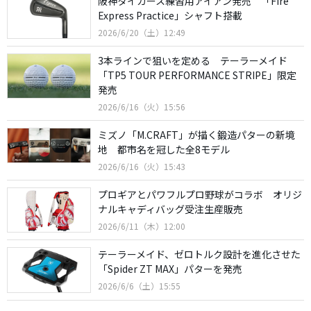
阪神タイガース練習用アイアン発売 「Fire
Express Practice」シャフト搭載
2026/6/20（土）12:49
3本ラインで狙いを定める テーラーメイド
「TP5 TOUR PERFORMANCE STRIPE」限定
発売
2026/6/16（火）15:56
ミズノ「M.CRAFT」が描く鍛造パターの新境
地 都市名を冠した全8モデル
2026/6/16（火）15:43
プロギアとパワフルプロ野球がコラボ オリジ
ナルキャディバッグ受注生産販売
2026/6/11（木）12:00
テーラーメイド、ゼロトルク設計を進化させた
「Spider ZT MAX」パターを発売
2026/6/6（土）15:55