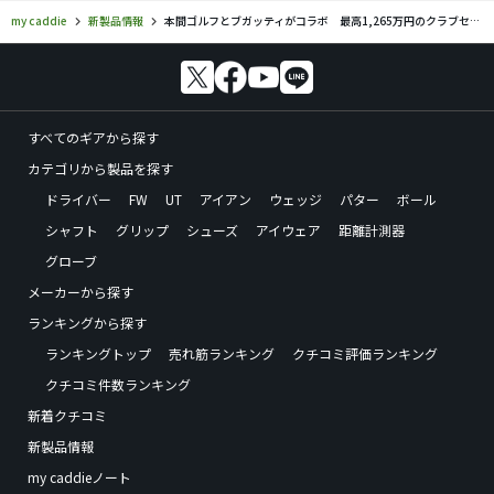
my caddie
新製品情報
本間ゴルフとブガッティがコラボ 最高1,265万円のクラブセットなどを発売
すべてのギアから探す
カテゴリから製品を探す
ドライバー
FW
UT
アイアン
ウェッジ
パター
ボール
シャフト
グリップ
シューズ
アイウェア
距離計測器
グローブ
メーカーから探す
ランキングから探す
ランキングトップ
売れ筋ランキング
クチコミ評価ランキング
クチコミ件数ランキング
新着クチコミ
新製品情報
my caddieノート