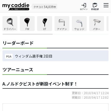
login
inventory
54,039
クチコミ
件
ログイン
新規登録
ドライバー
FW
UT
アイアン
ウェッジ
パター
リーダーボード
ウィンダム選手権 2日目
PGA
ツアーニュース
A.ノルドクビストが新設イベント制す！
更新日：2010/04/17 12:24
掲載日：2010/04/17 12:02