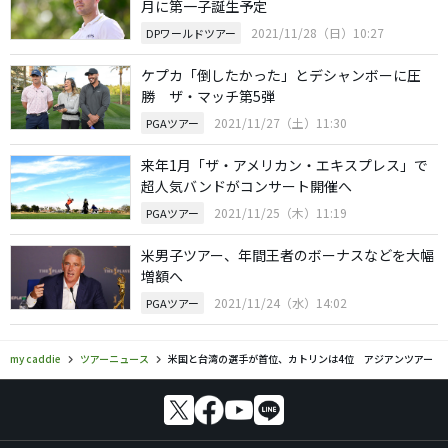
月に第一子誕生予定
2021/11/28（日）10:27
DPワールドツアー
ケプカ「倒したかった」とデシャンボーに圧
勝 ザ・マッチ第5弾
2021/11/27（土）11:30
PGAツアー
来年1月「ザ・アメリカン・エキスプレス」で
超人気バンドがコンサート開催へ
2021/11/25（木）11:19
PGAツアー
米男子ツアー、年間王者のボーナスなどを大幅
増額へ
2021/11/24（水）14:02
PGAツアー
my caddie
ツアーニュース
米国と台湾の選手が首位、カトリンは4位 アジアンツアー