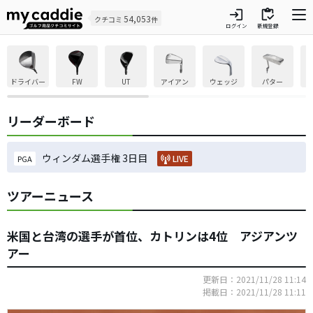
login
inventory
54,053
クチコミ
件
ログイン
新規登録
ドライバー
FW
UT
アイアン
ウェッジ
パター
リーダーボード
ウィンダム選手権 3日目
LIVE
PGA
ツアーニュース
米国と台湾の選手が首位、カトリンは4位 アジアンツ
アー
更新日：2021/11/28 11:14
掲載日：2021/11/28 11:11