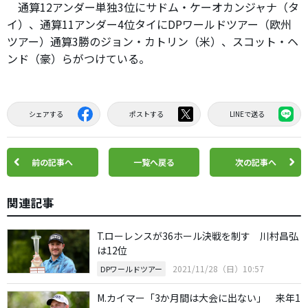
通算12アンダー単独3位にサドム・ケーオカンジャナ（タ
イ）、通算11アンダー4位タイにDPワールドツアー（欧州
ツアー）通算3勝のジョン・カトリン（米）、スコット・ヘ
ンド（豪）らがつけている。
シェアする
ポストする
LINEで送る
前の記事へ
一覧へ戻る
次の記事へ
関連記事
T.ローレンスが36ホール決戦を制す 川村昌弘
は12位
2021/11/28（日）10:57
DPワールドツアー
M.カイマー「3か月間は大会に出ない」 来年1