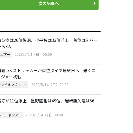
次の記事へ
山英樹は26位後退、小平智は33位浮上 首位はR.パー
ーら3人
2023/5/14（日）00:00
Aツアー
覇狙うS.ストリッカーが首位タイで最終日へ 米シニ
メジャー初戦
2023/5/14（日）00:00
ャンピオンズツアー
常涼が11位浮上 星野陸也は49位、岩﨑亜久竜は56
2023/5/14（日）00:00
Pワールドツアー