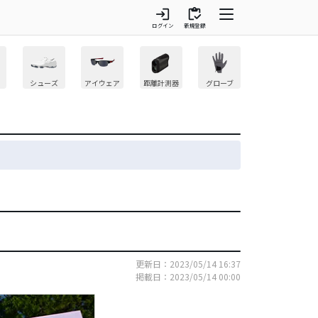
login
inventory
ログイン
新規登録
シューズ
アイウェア
距離計測器
グローブ
更新日：2023/05/14 16:37
掲載日：2023/05/14 00:00