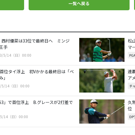
一覧へ戻る
、西村優菜は33位で最終日へ ミンジ
松
王手
マ
23/5/14（日）00:00
PG
が首位タイ浮上 初Vかかる最終日は「ベ
連
み」
ア
3/5/14（日）00:00
チ
63」で首位浮上 B.グレースが2打差で
久
位
/5/14（日）00:00
D