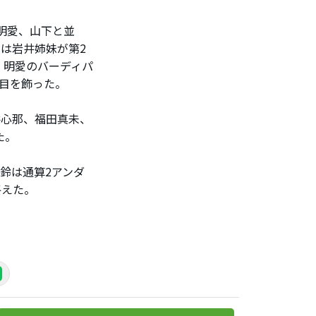
明愛、山下と並
目は岩井姉妹が第2
、明愛のバーディパ
目を飾った。
井心那、福田真未、
た。
鈴は通算2アンダ
終えた。