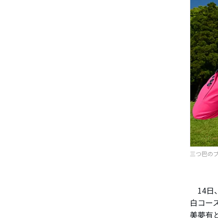
三つ巴のプ
14日
白コー
美夢有