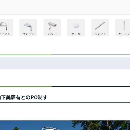
アイアン
ウェッジ
パター
ボール
シャフト
グリップ
下美夢有とのPO制す