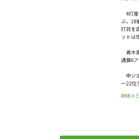
4打差
ぶ。1
打目を
ットは
青木瀬
通算6
申ジエ
ー22
RKB