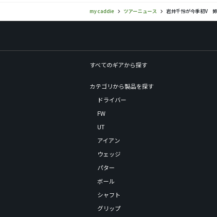
my caddie
ツアーニュース
岩井千怜が今季初V 
すべてのギアから探す
カテゴリから製品を探す
ドライバー
FW
UT
アイアン
ウェッジ
パター
ボール
シャフト
グリップ