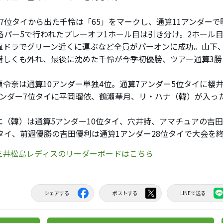
7位タイから出た千怜は「65」をマークし、通算11アンダーで
8番パー5で行われたプレーオフ1ホール目は引き分け。2ホール
直ドラでグリーン近くに運ぶなど全員がパーオンに成功。山下
惜しくも外れ、最後に沈めた千怜が今季初優勝、ツアー通算3勝
令奈は通算10アンダー単独4位。通算7アンダー5位タイに櫻
アンダー7位タイに平岡瑠依、鶴瀬華月、リ・ハナ（韓）が入っ
（韓）は通算5アンダー10位タイ、穴井詩、アマチュアの吉田
位タイ、前週優勝の吉田優利は通算1アンダー28位タイで大会を
×三井松島レディスのリーダーボードはこちら
シェアする
ポストする
LINEで送る