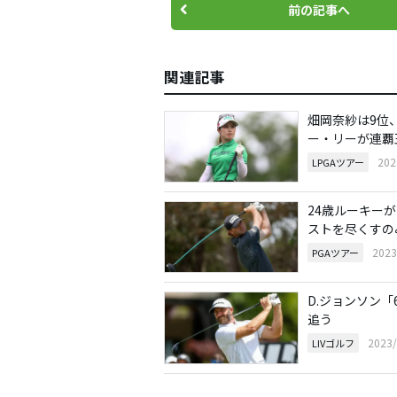
前の記事へ
関連記事
畑岡奈紗は9位
ー・リーが連覇
20
LPGAツアー
24歳ルーキー
ストを尽くすの
202
PGAツアー
D.ジョンソン「
追う
2023
LIVゴルフ