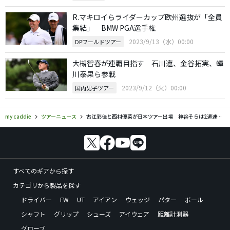
R.マキロイらライダーカップ欧州選抜が「全員
集結」 BMW PGA選手権
2023/9/13（水）00:00
DPワールドツアー
大槻智春が連覇目指す 石川遼、金谷拓実、蟬
川泰果ら参戦
2023/9/12（火）00:00
国内男子ツアー
my caddie
ツアーニュース
古江彩佳と西村優菜が日本ツアー出場 神谷そらは2週連続Vに挑む
すべてのギアから探す
カテゴリから製品を探す
ドライバー
FW
UT
アイアン
ウェッジ
パター
ボール
シャフト
グリップ
シューズ
アイウェア
距離計測器
グローブ