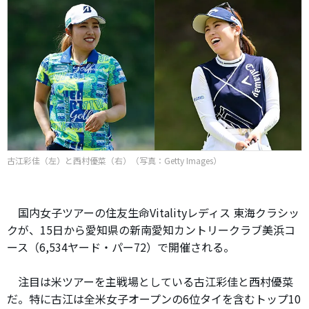
古江彩佳（左）と西村優菜（右）（写真：Getty Images）
国内女子ツアーの住友生命Vitalityレディス 東海クラシッ
クが、15日から愛知県の新南愛知カントリークラブ美浜コ
ース（6,534ヤード・パー72）で開催される。
注目は米ツアーを主戦場としている古江彩佳と西村優菜
だ。特に古江は全米女子オープンの6位タイを含むトップ10