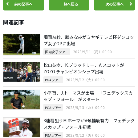
前の記事へ
一覧へ戻る
次の記事へ
関連記事
畑岡奈紗、勝みなみがミヤギテレビ杯ダンロッ
プ女子OPに出場
2023/9/11（月）00:00
国内女子ツアー
松山英樹、K.ブラッドリー、A.スコットが
ZOZO チャンピオンシップ出場
2023/9/12（火）00:00
PGAツアー
小平智、J.トーマスが出場 「フェデックスカ
ップ・フォール」がスタート
2023/9/13（水）00:00
PGAツアー
3連覇狙うM.ホーマがV候補最有力 フェデック
スカップ・フォール初戦
2023/9/12（火）00:00
PGAツアー