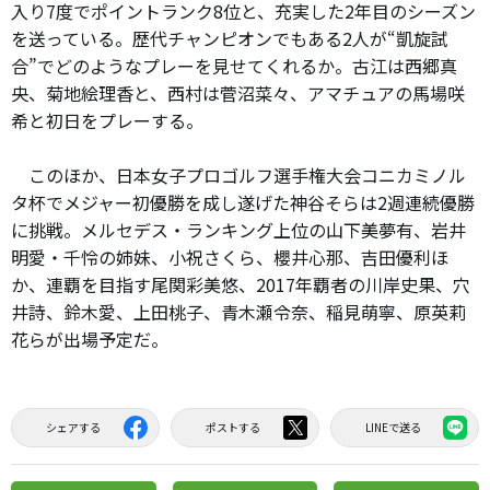
入り7度でポイントランク8位と、充実した2年目のシーズン
を送っている。歴代チャンピオンでもある2人が“凱旋試
合”でどのようなプレーを見せてくれるか。古江は西郷真
央、菊地絵理香と、西村は菅沼菜々、アマチュアの馬場咲
希と初日をプレーする。
このほか、日本女子プロゴルフ選手権大会コニカミノル
タ杯でメジャー初優勝を成し遂げた神谷そらは2週連続優勝
に挑戦。メルセデス・ランキング上位の山下美夢有、岩井
明愛・千怜の姉妹、小祝さくら、櫻井心那、吉田優利ほ
か、連覇を目指す尾関彩美悠、2017年覇者の川岸史果、穴
井詩、鈴木愛、上田桃子、青木瀬令奈、稲見萌寧、原英莉
花らが出場予定だ。
シェアする
ポストする
LINEで送る