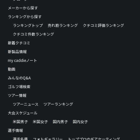
メーカーから探す
ランキングから探す
ランキングトップ
売れ筋ランキング
クチコミ評価ランキング
クチコミ件数ランキング
新着クチコミ
新製品情報
my caddieノート
動画
みんなのQ&A
ゴルフ場検索
ツアー情報
ツアーニュース
ツアーランキング
大会スケジュール
米国男子
米国女子
国内男子
国内女子
選手情報
選手名鑑
フォトギャラリー
トッププロのギアセッティング