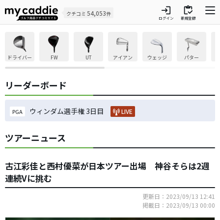
login
inventory
54,053
クチコミ
件
ログイン
新規登録
ドライバー
FW
UT
アイアン
ウェッジ
パター
リーダーボード
ウィンダム選手権 3日目
LIVE
PGA
ツアーニュース
古江彩佳と西村優菜が日本ツアー出場 神谷そらは2週
連続Vに挑む
更新日：2023/09/13 12:41
掲載日：2023/09/13 00:00