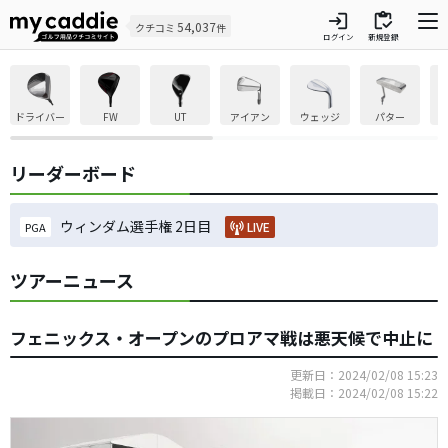
login
inventory
54,037
クチコミ
件
ログイン
新規登録
ドライバー
FW
UT
アイアン
ウェッジ
パター
リーダーボード
ウィンダム選手権 2日目
LIVE
PGA
ツアーニュース
フェニックス・オープンのプロアマ戦は悪天候で中止に
更新日：2024/02/08 15:23
掲載日：2024/02/08 15:22