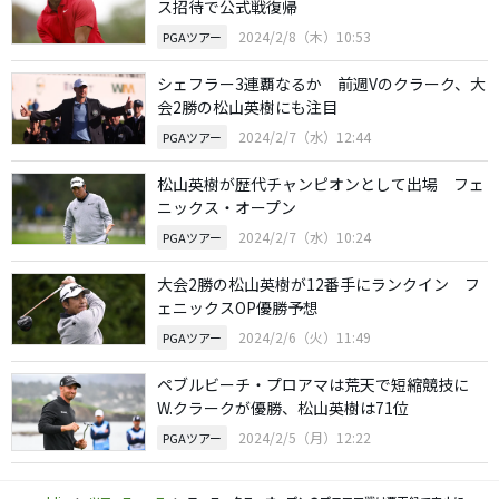
ス招待で公式戦復帰
2024/2/8（木）10:53
PGAツアー
シェフラー3連覇なるか 前週Vのクラーク、大
会2勝の松山英樹にも注目
2024/2/7（水）12:44
PGAツアー
松山英樹が歴代チャンピオンとして出場 フェ
ニックス・オープン
2024/2/7（水）10:24
PGAツアー
大会2勝の松山英樹が12番手にランクイン フ
ェニックスOP優勝予想
2024/2/6（火）11:49
PGAツアー
ペブルビーチ・プロアマは荒天で短縮競技に
W.クラークが優勝、松山英樹は71位
2024/2/5（月）12:22
PGAツアー