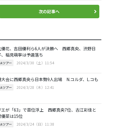
次の記事へ
生優花、吉田優利ら6人が決勝へ 西郷真央、渋野日
子、稲見萌寧は予選落ち
2024/3/30（土）11:54
GAツアー
規大会に西郷真央ら日本勢9人出場 N.コルダ、L.コも
2024/3/28（木）12:41
GAツアー
ジエが「63」で首位浮上 西郷真央7位、古江彩佳と
村優菜は15位
2024/3/24（日）11:38
GAツアー