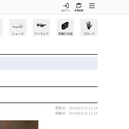
login
inventory
ログイン
新規登録
シューズ
アイウェア
距離計測器
グローブ
更新日：2024/03/31 11:16
掲載日：2024/03/31 11:15