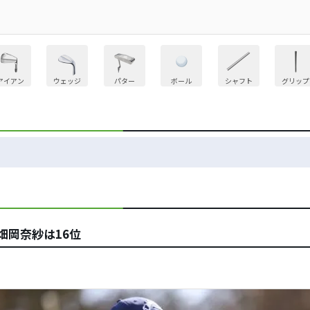
アイアン
ウェッジ
パター
ボール
シャフト
グリップ
畑岡奈紗は16位