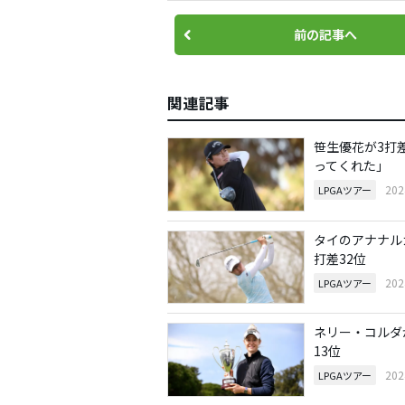
前の記事へ
関連記事
笹生優花が3打
ってくれた」
20
LPGAツアー
タイのアナナル
打差32位
20
LPGAツアー
ネリー・コルダ
13位
20
LPGAツアー