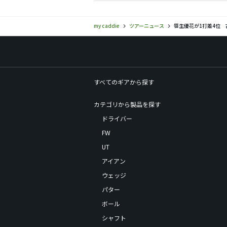
my caddie
ツアーニュース
笹生優花が1打差4位 
すべてのギアから探す
カテゴリから製品を探す
ドライバー
FW
UT
アイアン
ウェッジ
パター
ボール
シャフト