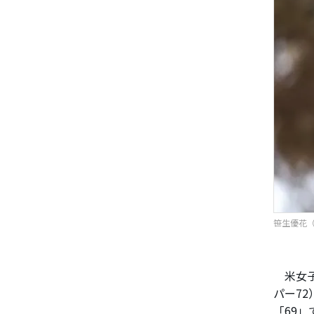
笹生優花（写
米女子
パー7
「69