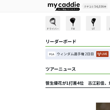
54,036
クチコミ
件
ドライバー
FW
UT
リーダーボード
ウィンダム選手権 2日目
LIVE
PGA
ツアーニュース
笹生優花が1打差4位 古江彩佳、