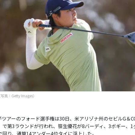
真：Getty Images）
ツアーのフォード選手権は30日、米アリゾナ州のセビルG＆CC（
2）で第3ラウンドが行われ、笹生優花が8バーディ、3ボギー、
」で回り、通算14アンダー4位タイに浮上した。