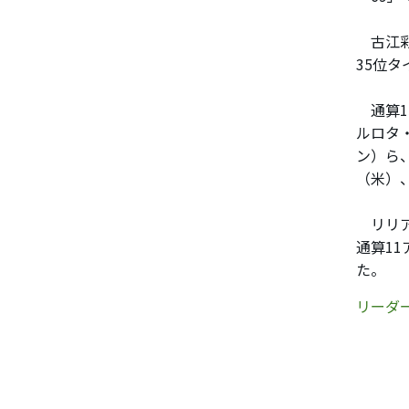
古江彩
35位
通算1
ルロタ
ン）ら
（米）
リリア
通算1
た。
リーダ