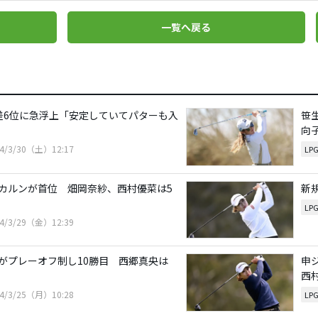
一覧へ戻る
差6位に急浮上「安定していてパターも入
笹
向
24/3/30（土）12:17
LP
カルンが首位 畑岡奈紗、西村優菜は5
新
LP
24/3/29（金）12:39
がプレーオフ制し10勝目 西郷真央は
申
西
24/3/25（月）10:28
LP