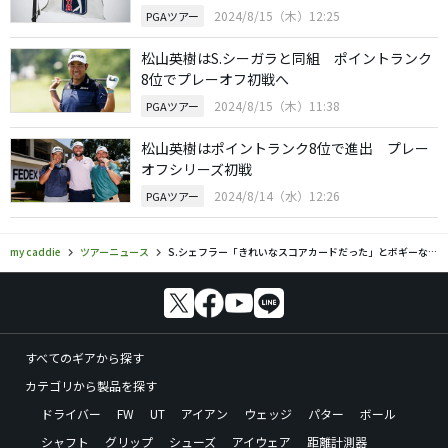
2024/8/15（木）12:25
PGAツアー
松山英樹はS.シーガラと同組 ポイントランク
8位でプレーオフ初戦へ
2024/8/15（木）11:38
PGAツアー
松山英樹はポイントランク8位で進出 プレー
オフシリーズ初戦
2024/8/14（水）12:26
PGAツアー
my caddie
ツアーニュース
S.シェフラー「きれいなスコアカードだった」とボギーなしで4位浮上
すべてのギアから探す
カテゴリから製品を探す
ドライバー
FW
UT
アイアン
ウェッジ
パター
ボール
シャフト
グリップ
シューズ
アイウェア
距離計測器