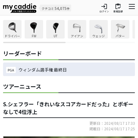
login
inventory
54,075
クチコミ
件
ログイン
新規登録
ドライバー
FW
UT
アイアン
ウェッジ
パター
リーダーボード
ウィンダム選手権 最終日
PGA
ツアーニュース
S.シェフラー「きれいなスコアカードだった」とボギー
なしで4位浮上
更新日：2024/08/17 17:33
掲載日：2024/08/17 17:25