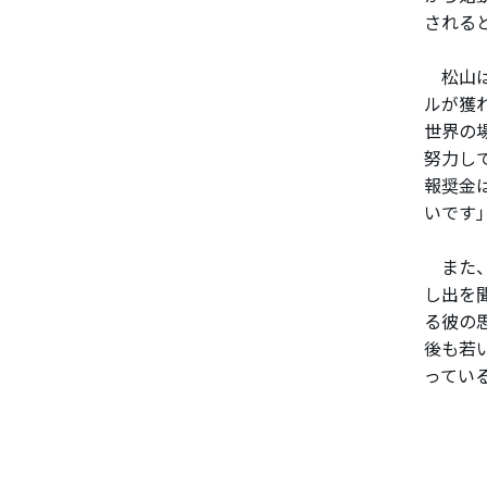
される
松山は
ルが獲
世界の
努力し
報奨金
いです
また、
し出を
る彼の
後も若
ってい