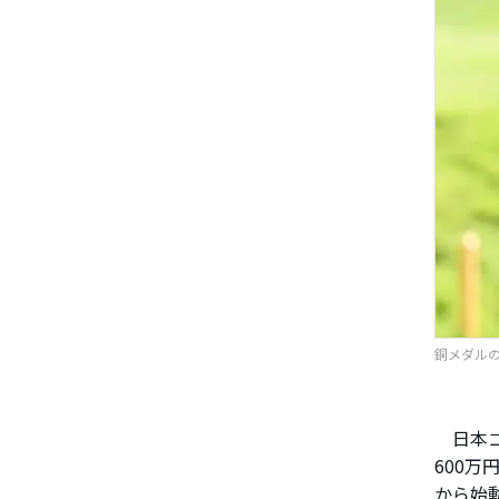
銅メダルの
日本ゴ
600
から始