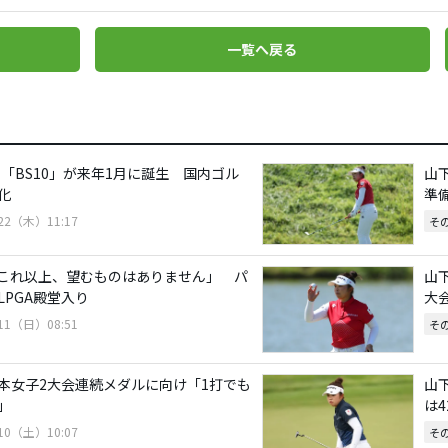
一覧へ戻る
「BS10」が来年1月に誕生 国内ゴル
山
化
準
/22（木）11:17
そ
これ以上、望むものはありません」 パ
山
LPGA殿堂入り
大
/11（日）08:51
そ
本女子2大会連続メダルに向け「1打でも
山
」
は4
/10（土）10:07
そ