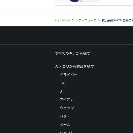
my caddie
ツアーニュース
松山英樹がパリ五輪の
すべてのギアから探す
カテゴリから製品を探す
ドライバー
FW
UT
アイアン
ウェッジ
パター
ボール
シャフト