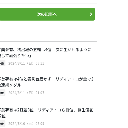
次の記事へ
下美夢有、初出場の五輪は4位「次に生かせるように
備して頑張りたい」
2024/8/11（日）09:11
の他
下美夢有は4位と表彰台届かず リディア・コが金で3
会連続メダル
2024/8/11（日）01:07
の他
下美夢有は2打差3位 リディア・コら首位、笹生優花
2位
2024/8/10（土）08:09
の他