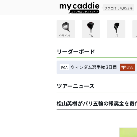
54,053
クチコミ
件
ドライバー
FW
UT
リーダーボード
ウィンダム選手権 3日目
LIVE
PGA
ツアーニュース
松山英樹がパリ五輪の報奨金を寄