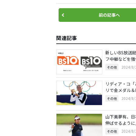
前の記事へ
関連記事
新しいBS放送局
フ中継などを強
2024/8
その他
リディア・コ「
リで金メダル＆
2024/8
その他
山下美夢有、日
伸ばせるように
2024/8
その他