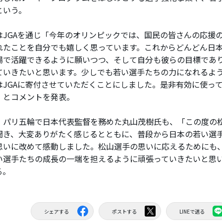
という。
JGAを通じ「今年のオリンピックでは、国民の皆さんの応援
れたことを自分でも嬉しく思っています。これからどんどん日
場で活躍できるように願いつつ、そして自分も彼らの目標であ
ていきたいと思います。少しでも若い選手たちの力になれるよ
はJGAに寄付させていただくことにしました。是非有効に使っ
」とコメントを発表。
パリ五輪で日本代表監督を務めた丸山茂樹氏も、「この度の
聞き、大変ありがたく感じるとともに、普段から日本の若い選
思いに改めて感動しました。松山選手の思いに応えるためにも
い選手たちの成長の一端を担えるように頑張っていきたいと思
る。
シェアする
ポストする
LINEで送る