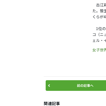
古江彩
た。笹
くらが
1位の
コ（ニ
ェル・
女子世界
前の記事へ
関連記事