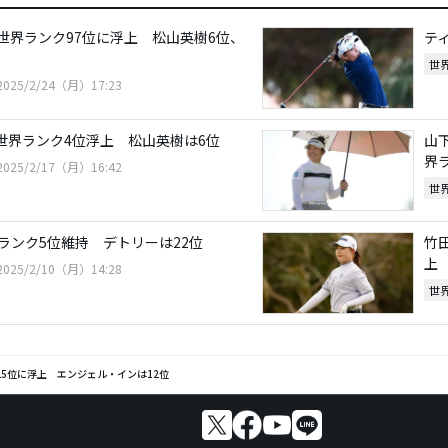
は世界ランク97位に浮上 松山英樹6位、
テ
世
2025/2/24（月）17:23
は世界ランク4位浮上 松山英樹は6位
山
界
2025/2/17（月）16:42
世
ランク5位維持 デトリーは22位
竹
上
2025/2/10（月）14:28
世
5位に浮上 エンジェル・インは12位