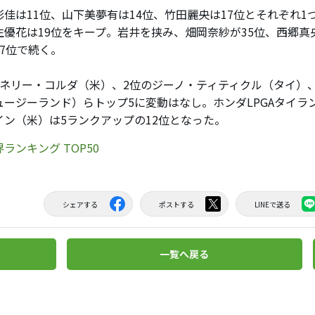
佳は11位、山下美夢有は14位、竹田麗央は17位とそれぞれ1
生優花は19位をキープ。岩井を挟み、畑岡奈紗が35位、西郷真
47位で続く。
ネリー・コルダ（米）、2位のジーノ・ティティクル（タイ）、
ュージーランド）らトップ5に変動はなし。ホンダLPGAタイラ
イン（米）は5ランクアップの12位となった。
ランキング TOP50
シェアする
ポストする
LINEで送る
一覧へ戻る