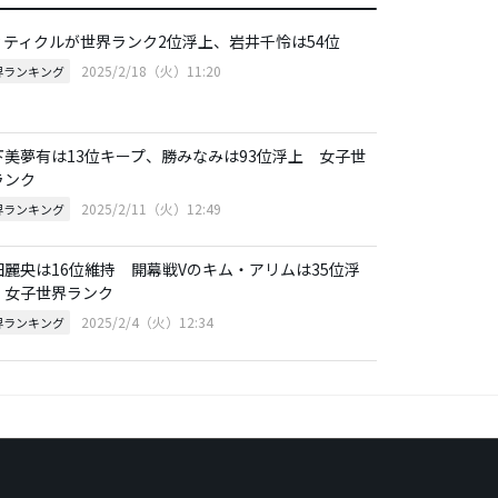
ィティクルが世界ランク2位浮上、岩井千怜は54位
2025/2/18（火）11:20
界ランキング
下美夢有は13位キープ、勝みなみは93位浮上 女子世
ランク
2025/2/11（火）12:49
界ランキング
田麗央は16位維持 開幕戦Vのキム・アリムは35位浮
 女子世界ランク
2025/2/4（火）12:34
界ランキング