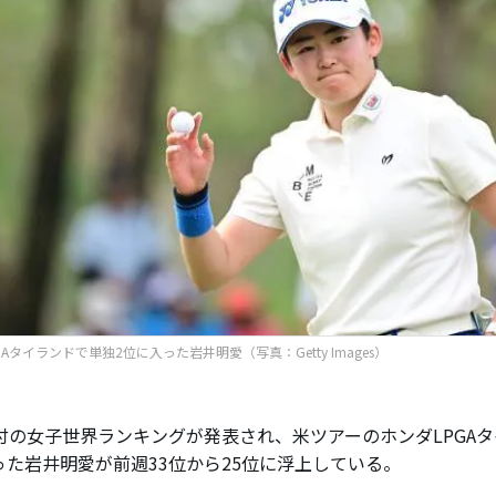
GAタイランドで単独2位に入った岩井明愛（写真：Getty Images）
付の女子世界ランキングが発表され、米ツアーのホンダLPGAタ
った岩井明愛が前週33位から25位に浮上している。