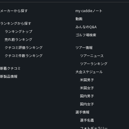
メーカーから探す
my caddieノート
動画
ランキングから探す
みんなのQ&A
ランキングトップ
ゴルフ場検索
売れ筋ランキング
クチコミ評価ランキング
ツアー情報
クチコミ件数ランキング
ツアーニュース
ツアーランキング
新着クチコミ
大会スケジュール
新製品情報
米国男子
米国女子
国内男子
国内女子
選手情報
選手名鑑
フォトギャラリー