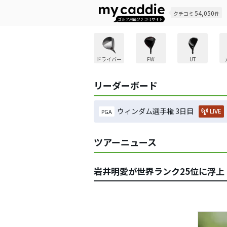
54,050
クチコミ
件
ドライバー
FW
UT
リーダーボード
ウィンダム選手権 3日目
LIVE
PGA
ツアーニュース
岩井明愛が世界ランク25位に浮上