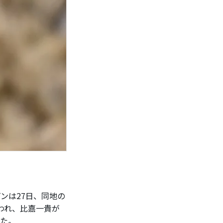
ンは27日、同地の
われ、比嘉一貴が
った。