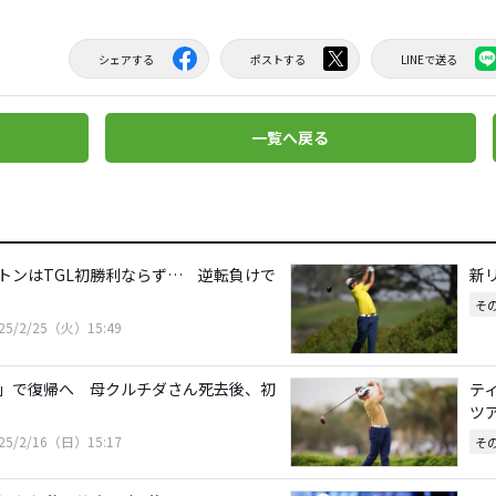
シェアする
ポストする
LINEで送る
一覧へ戻る
トンはTGL初勝利ならず… 逆転負けで
新
そ
25/2/25（火）15:49
L」で復帰へ 母クルチダさん死去後、初
テ
ツ
25/2/16（日）15:17
そ