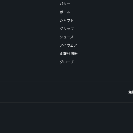
パター
ボール
シャフト
グリップ
シューズ
アイウェア
距離計測器
グローブ
免