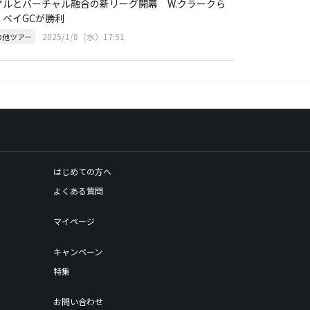
アルとバーチャル融合の新リーグ開幕 W.クラークら
・ベイGCが勝利
2025/1/8（水）17:51
の他ツアー
はじめての方へ
よくある質問
マイページ
キャンペーン
特集
お問い合わせ