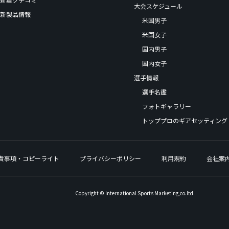
大会スケジュール
新製品情報
米国男子
米国女子
国内男子
国内女子
選手情報
選手名鑑
フォトギャラリー
トッププロのギアセッティング
責事項・コピーライト
プライバシーポリシー
利用規約
会社案
Copyright © International Sports Marketing,co.ltd