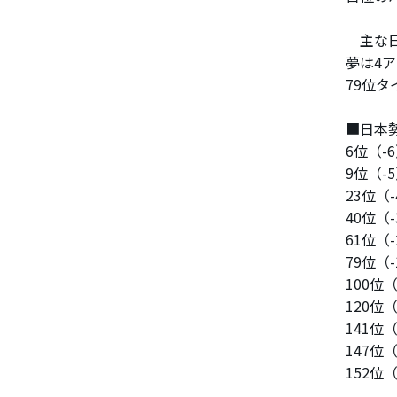
主な日
夢は4
79位
■日本
6位（-
9位（-
23位
40位（
61位（
79位（
100
120位
141位
147位
152位