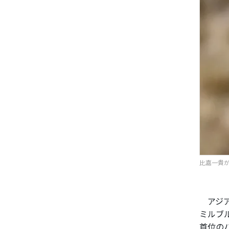
比嘉一貴が6
アジア
ミルブ
首位の