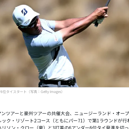
位タイスタート（写真：Getty Images）
ンツアーと豪州ツアーの共催大会、ニュージーランド・オープ
ルック・リゾート2コース（ともにパー71）で第1ラウンドが行
ハリソン・クロー（豪）と3打差の6アンダー6位タイ発進を切