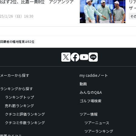
及ばず2位、比嘉一貴8位 アジアンツア
リ
ザ
25/1/26（日）16:30
そ
回覇者の幡地隆寛は61位
メーカーから探す
my caddieノート
動画
ランキングから探す
みんなのQ&A
ランキングトップ
ゴルフ場検索
売れ筋ランキング
クチコミ評価ランキング
ツアー情報
クチコミ件数ランキング
ツアーニュース
ツアーランキング
新着クチコミ