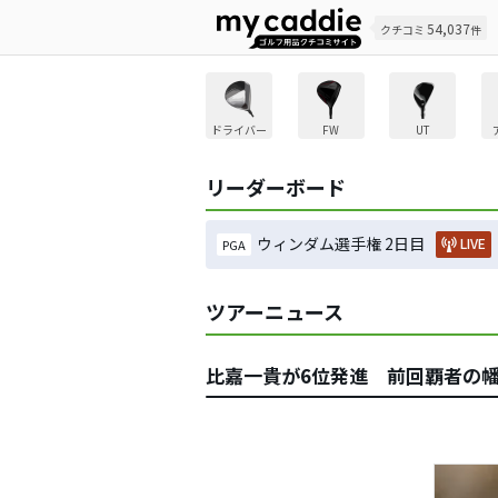
54,037
クチコミ
件
ドライバー
FW
UT
リーダーボード
ウィンダム選手権 2日目
LIVE
PGA
ツアーニュース
比嘉一貴が6位発進 前回覇者の幡