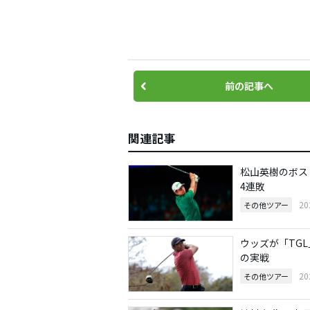
前の記事へ
関連記事
松山英樹のボス
4連敗
20
その他ツアー
ウッズが「TG
の実戦
20
その他ツアー