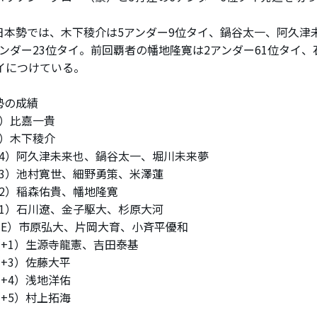
本勢では、木下稜介は5アンダー9位タイ、鍋谷太一、阿久津
アンダー23位タイ。前回覇者の幡地隆寛は2アンダー61位タイ、
タイにつけている。
勢の成績
6）比嘉一貴
5）木下稜介
（-4）阿久津未来也、鍋谷太一、堀川未来夢
-3）池村寛世、細野勇策、米澤蓮
-2）稲森佑貴、幡地隆寛
-1）石川遼、金子駆大、杉原大河
位（E）市原弘大、片岡大育、小斉平優和
（+1）生源寺龍憲、吉田泰基
（+3）佐藤大平
（+4）浅地洋佑
（+5）村上拓海