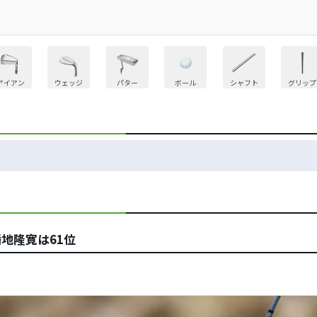
アイアン
ウェッジ
パター
ボール
シャフト
グリップ
地隆寛は61位