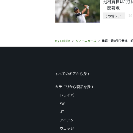
池村寛世は1打
ー開幕戦
20
その他ツアー
my caddie
ツアーニュース
比嘉一貴が6位発進 前
すべてのギアから探す
カテゴリから製品を探す
ドライバー
FW
UT
アイアン
ウェッジ