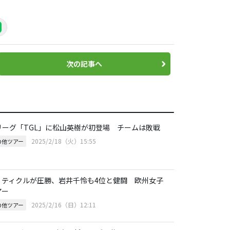
次の記事へ
リーグ「TGL」に松山英樹が初登場 チームは敗戦
2025/2/18（火）15:55
の他ツアー
ィティクルが圧勝、岩井千怜も4位と健闘 欧州女子
アー
2025/2/16（日）12:11
の他ツアー