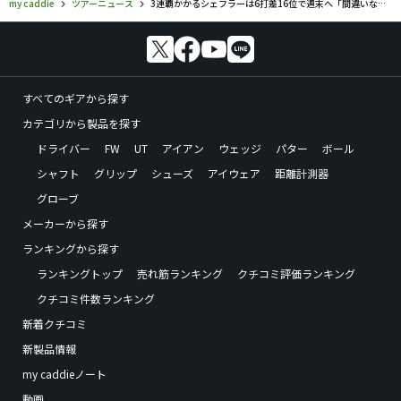
my caddie
ツアーニュース
3連覇かかるシェフラーは6打差16位で週末へ「間違いなくチャンスはある」
すべてのギアから探す
カテゴリから製品を探す
ドライバー
FW
UT
アイアン
ウェッジ
パター
ボール
シャフト
グリップ
シューズ
アイウェア
距離計測器
グローブ
メーカーから探す
ランキングから探す
ランキングトップ
売れ筋ランキング
クチコミ評価ランキング
クチコミ件数ランキング
新着クチコミ
新製品情報
my caddieノート
動画