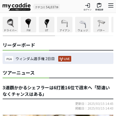
login
inventory
54,037
クチコミ
件
ログイン
新規登録
ドライバー
FW
UT
アイアン
ウェッジ
パター
リーダーボード
ウィンダム選手権 2日目
LIVE
PGA
ツアーニュース
3連覇かかるシェフラーは6打差16位で週末へ「間違い
なくチャンスはある」
更新日：2025/03/15 14:45
掲載日：2025/03/15 14:43