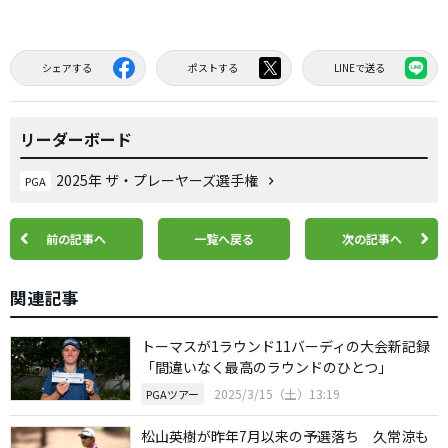
シェアする
ポストする
LINEで送る
リーダーボード
2025年 ザ・プレーヤーズ選手権
PGA
前の記事へ
一覧へ戻る
次の記事へ
関連記事
トーマスが1ラウンド11バーディの大会新記録
「間違いなく最高のラウンドのひとつ」
2025/3/15（土）13:19
PGAツアー
松山英樹が昨年7月以来の予選落ち 久常涼も