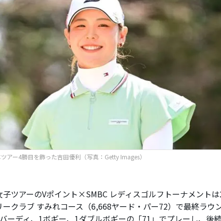
ツアー4勝目を飾った吉田優利（写真：Getty Images）
子ツアーのVポイント×SMBC レディスゴルフトーナメントは
ークラブ すみれコース（6,668ヤード・パー72）で最終ラ
4バーディ、1ボギー、1ダブルボギーの「71」でプレーし、後