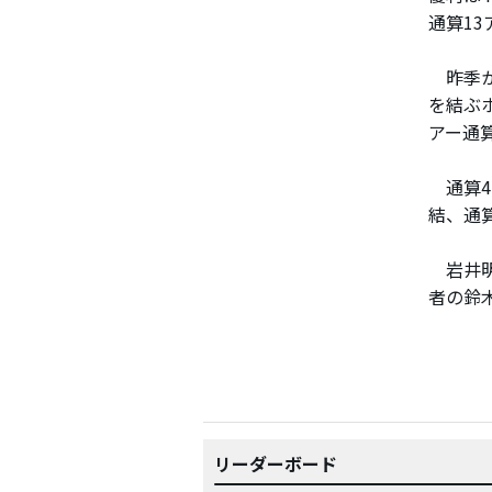
通算1
昨季か
を結ぶ
アー通
通算4
結、通
岩井明
者の鈴
リーダーボード