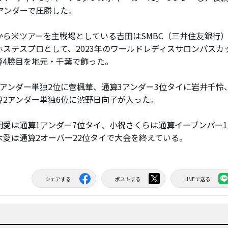
3アンダーで圧勝した。
ら米ツアーを主戦場としている吉田はSMBC（三井住友銀行
ホステスプロとして、2023年のワールドレディスサロンパスカ
算4勝目を地元・千葉で飾った。
アンダー単独2位に菅楓華、通算3アンダー3位タイに岩井千怜
算2アンダー単独6位に渋野日向子が入った。
愛は通算1アンダー7位タイ、小祝さくらは通算イーブンパー1
木愛は通算2オーバー22位タイで大会を終えている。
シェアする
ポストする
LINEで送る