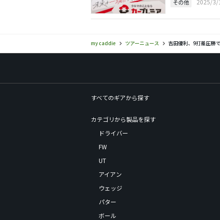
2025/3
その他
my caddie
ツアーニュース
吉田優利、9打差圧勝で
すべてのギアから探す
カテゴリから製品を探す
ドライバー
FW
UT
アイアン
ウェッジ
パター
ボール