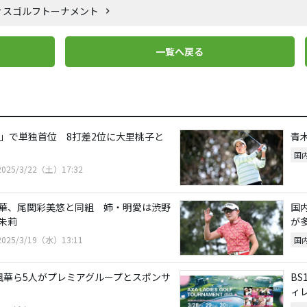
レディスゴルフトーナメント
一覧へ戻る
4」で単独首位 8打差2位に大里桃子と
青
国
2025/3/22（土）17:32
華、尾関彩美悠と同組 姉・明愛は渋野
国
朱莉
が
2025/3/19（水）13:11
国
楓華ら5人がプレミアグループとスポンサ
B
ィ