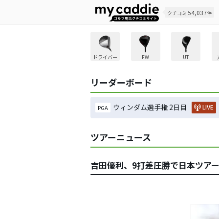
54,037
クチコミ
件
ドライバー
FW
UT
リーダーボード
ウィンダム選手権 2日目
LIVE
PGA
ツアーニュース
吉田優利、9打差圧勝で日本ツアー