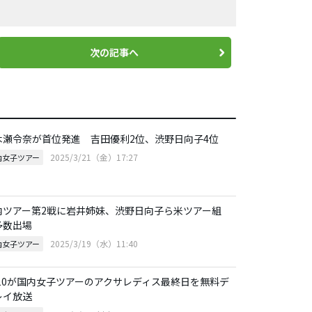
次の記事へ
木瀬令奈が首位発進 吉田優利2位、渋野日向子4位
2025/3/21（金）17:27
内女子ツアー
内ツアー第2戦に岩井姉妹、渋野日向子ら米ツアー組
多数出場
2025/3/19（水）11:40
内女子ツアー
S10が国内女子ツアーのアクサレディス最終日を無料デ
レイ放送