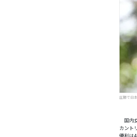
圧勝で日本
国内女
カントリ
優利は