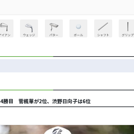
アイアン
ウェッジ
パター
ボール
シャフト
グリップ
4勝目 菅楓華が2位、渋野日向子は6位