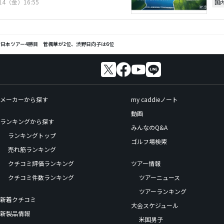
/14（金）16:55
国
日本ツアー4勝目 菅楓華が2位、渋野日向子は6位
メーカーから探す
my caddieノート
動画
ランキングから探す
みんなのQ&A
ランキングトップ
ゴルフ場検索
売れ筋ランキング
クチコミ評価ランキング
ツアー情報
クチコミ件数ランキング
ツアーニュース
ツアーランキング
新着クチコミ
大会スケジュール
新製品情報
米国男子