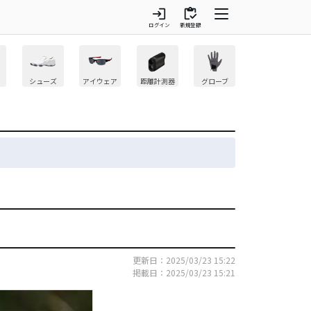
login
inventory
ログイン
新規登録
シューズ
アイウェア
距離計測器
グローブ
更新日：2025/03/23 15:22
掲載日：2025/03/23 15:21