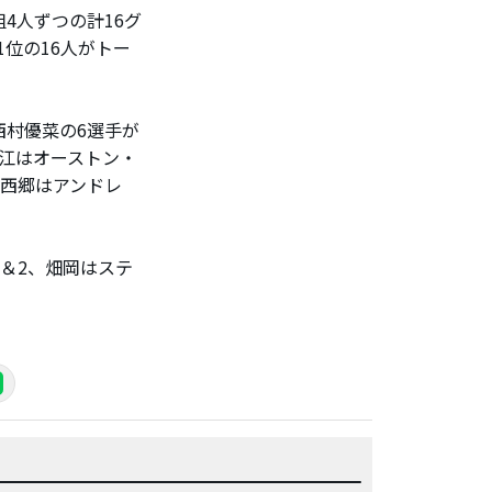
4人ずつの計16グ
位の16人がトー
村優菜の6選手が
古江はオーストン・
、西郷はアンドレ
＆2、畑岡はステ