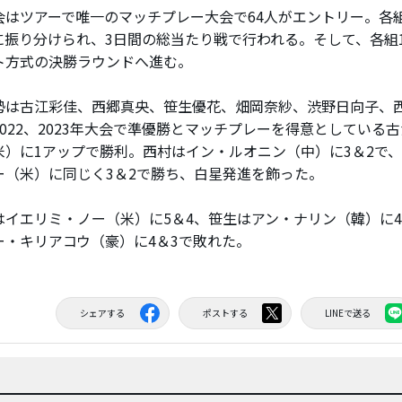
はツアーで唯一のマッチプレー大会で64人がエントリー。各組
に振り分けられ、3日間の総当たり戦で行われる。そして、各組1
ト方式の決勝ラウンドへ進む。
は古江彩佳、西郷真央、笹生優花、畑岡奈紗、渋野日向子、西
2022、2023年大会で準優勝とマッチプレーを得意としている
米）に1アップで勝利。西村はイン・ルオニン（中）に3＆2で
ー（米）に同じく3＆2で勝ち、白星発進を飾った。
イエリミ・ノー（米）に5＆4、笹生はアン・ナリン（韓）に4
ー・キリアコウ（豪）に4＆3で敗れた。
シェアする
ポストする
LINEで送る