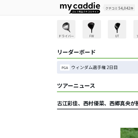
54,042
クチコミ
件
ドライバー
FW
UT
リーダーボード
ウィンダム選手権 2日目
PGA
ツアーニュース
古江彩佳、西村優菜、西郷真央が