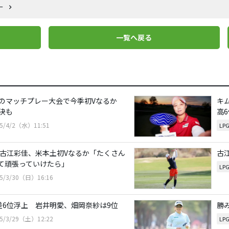
ー
一覧へ戻る
のマッチプレー大会で今季初Vなるか
キ
決も
高6
25/4/2（水）11:51
LP
の古江彩佳、米本土初Vなるか「たくさん
古
て頑張っていけたら」
LP
25/3/30（日）16:16
差6位浮上 岩井明愛、畑岡奈紗は9位
勝
25/3/29（土）12:22
LP