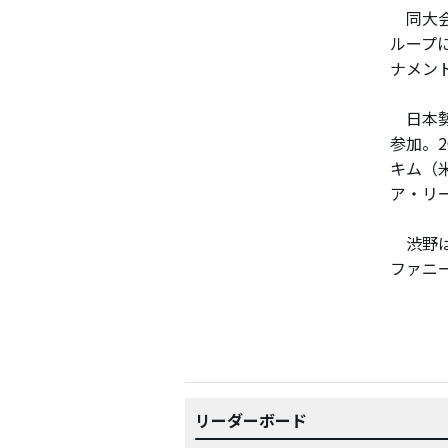
同大会
ループ
ナメン
日本勢
参加。
キム（
ア・リ
渋野は
ファニ
リーダーボード