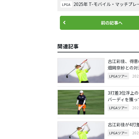
2025年 T-モバイル・マッチプレ
LPGA
前の記事へ
関連記事
古江彩佳、得意
畑岡奈紗との対
20
LPGAツアー
3打差3位浮上
バーディを獲っ
20
LPGAツアー
古江彩佳が4打
20
LPGAツアー