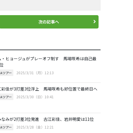
次の記事へ
ム・ヒョージュがプレーオフ制す 馬場咲希は自己最
位
2025/3/31（月）12:13
GAツアー
江彩佳が3打差3位浮上 馬場咲希も好位置で最終日へ
2025/3/30（日）10:41
GAツアー
みなみが2打差3位発進 古江彩佳、岩井明愛は11位
2025/3/28（金）12:21
GAツアー