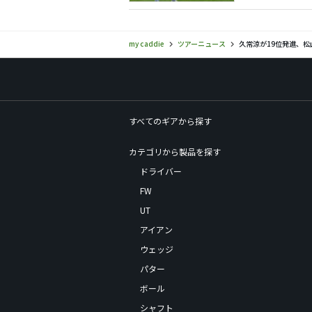
my caddie
ツアーニュース
久常涼が19位発進、松
すべてのギアから探す
カテゴリから製品を探す
ドライバー
FW
UT
アイアン
ウェッジ
パター
ボール
シャフト