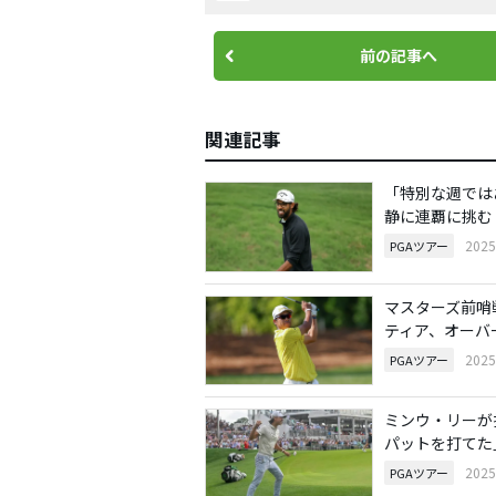
前の記事へ
関連記事
「特別な週では
静に連覇に挑む
202
PGAツアー
マスターズ前哨
ティア、オーバ
202
PGAツアー
ミンウ・リーが
パットを打てた
202
PGAツアー