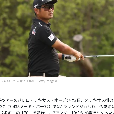
を記録した久常涼（写真：Getty Images）
ツアーのバレロ・テキサス・オープンは3日、米テキサス州のT
クC（7,438ヤード・パー72）で第1ラウンドが行われ、久常涼
、2ボギーの「70」を記録し、2アンダー19位タイ発進となった