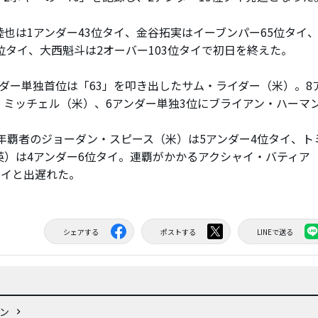
也は1アンダー43位タイ、金谷拓実はイーブンパー65位タイ、
0位タイ、大西魁斗は2オーバー103位タイで初日を終えた。
ダー単独首位は「63」を叩き出したサム・ライダー（米）。8
・ミッチェル（米）、6アンダー単独3位にブライアン・ハーマ
1年覇者のジョーダン・スピース（米）は5アンダー4位タイ、ト
英）は4アンダー6位タイ。連覇がかかるアクシャイ・バティア
タイと出遅れた。
シェアする
ポストする
LINEで送る
プン