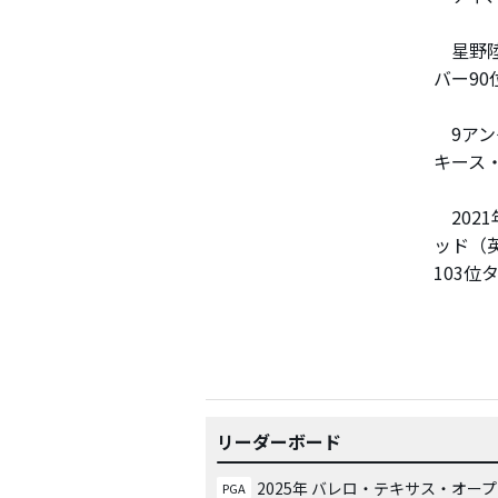
星野陸
バー9
9アン
キース
202
ッド（
103位
リーダーボード
2025年 バレロ・テキサス・オー
PGA