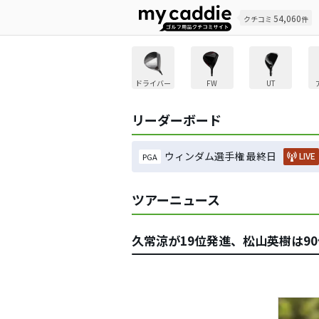
54,060
クチコミ
件
ドライバー
FW
UT
リーダーボード
ウィンダム選手権 最終日
LIVE
PGA
ツアーニュース
久常涼が19位発進、松山英樹は9