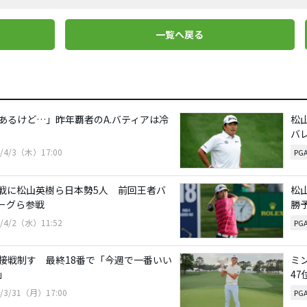
一覧へ戻る
あるけど…」昨年覇者のA.バティアは冷
松
バ
5/4/3（木）17:00
PG
戦に松山英樹ら日本勢5人 前回王者バ
松
ーグら参戦
勝
5/4/2（水）11:52
PG
接戦制す 最終18番で「今週で一番いい
ミ
」
47
5/3/31（月）17:00
PG