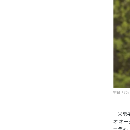
初日「70」
米男子
オ オー
ーディ