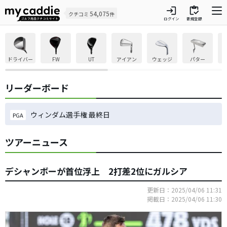
login
inventory
54,075
クチコミ
件
ログイン
新規登録
ドライバー
FW
UT
アイアン
ウェッジ
パター
リーダーボード
ウィンダム選手権 最終日
PGA
ツアーニュース
デシャンボーが首位浮上 2打差2位にガルシア
更新日：2025/04/06 11:31
掲載日：2025/04/06 11:30