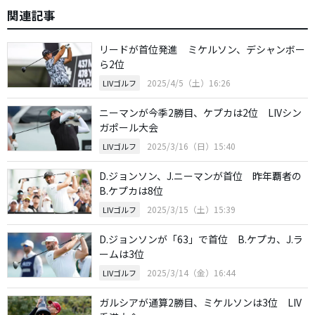
関連記事
リードが首位発進 ミケルソン、デシャンボー
ら2位
2025/4/5（土）16:26
LIVゴルフ
ニーマンが今季2勝目、ケプカは2位 LIVシン
ガポール大会
2025/3/16（日）15:40
LIVゴルフ
D.ジョンソン、J.ニーマンが首位 昨年覇者の
B.ケプカは8位
2025/3/15（土）15:39
LIVゴルフ
D.ジョンソンが「63」で首位 B.ケプカ、J.ラ
ームは3位
2025/3/14（金）16:44
LIVゴルフ
ガルシアが通算2勝目、ミケルソンは3位 LIV