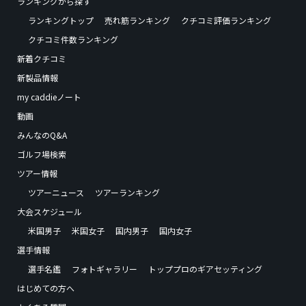
ランキングから探す
ランキングトップ
売れ筋ランキング
クチコミ評価ランキング
クチコミ件数ランキング
新着クチコミ
新製品情報
my caddieノート
動画
みんなのQ&A
ゴルフ場検索
ツアー情報
ツアーニュース
ツアーランキング
大会スケジュール
米国男子
米国女子
国内男子
国内女子
選手情報
選手名鑑
フォトギャラリー
トッププロのギアセッティング
はじめての方へ