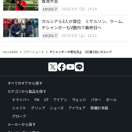
香港大会
2025/3/9（日）19:14
LIVゴルフ
ガルシアら3人が首位 ミケルソン、ラーム、
デシャンボーもV圏内で最終日へ
2025/3/8（土）18:22
LIVゴルフ
my caddie
ツアーニュース
デシャンボーが首位浮上 2打差2位にガルシア
すべてのギアから探す
カテゴリから製品を探す
ドライバー
FW
UT
アイアン
ウェッジ
パター
ボール
シャフト
グリップ
シューズ
アイウェア
距離計測器
グローブ
メーカーから探す