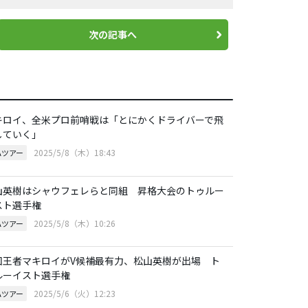
次の記事へ
キロイ、全米プロ前哨戦は「とにかくドライバーで飛
していく」
2025/5/8（木）18:43
Aツアー
山英樹はシャウフェレらと同組 昇格大会のトゥルー
スト選手権
2025/5/8（木）10:26
Aツアー
回王者マキロイがV候補最有力、松山英樹が出場 ト
ルーイスト選手権
2025/5/6（火）12:23
Aツアー