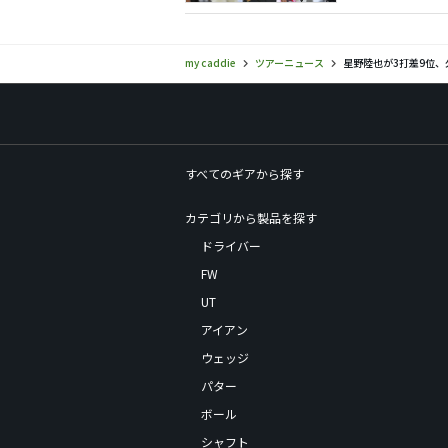
my caddie
ツアーニュース
星野陸也が3打差9位、
すべてのギアから探す
カテゴリから製品を探す
ドライバー
FW
UT
アイアン
ウェッジ
パター
ボール
シャフト