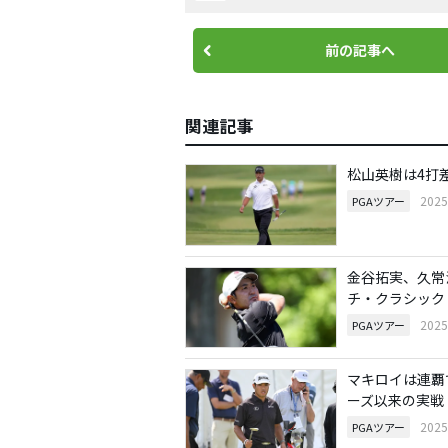
前の記事へ
関連記事
松山英樹は4打
202
PGAツアー
金谷拓実、久常
チ・クラシック
202
PGAツアー
マキロイは連覇
ーズ以来の実戦
202
PGAツアー