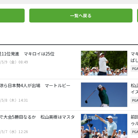
一覧へ戻る
差11位発進 マキロイは25位
マ
ば
5/5/9（金）08:49
PG
涼ら日本勢4人が出場 マートルビー
松
イ
5/5/8（木）14:31
PG
で大会5勝目なるか 松山英樹はマスタ
前
ゥ
5/5/7（水）12:26
PG