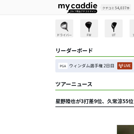
54,037
クチコミ
件
ドライバー
FW
UT
リーダーボード
ウィンダム選手権 2日目
LIVE
PGA
ツアーニュース
星野陸也が3打差9位、久常涼55位