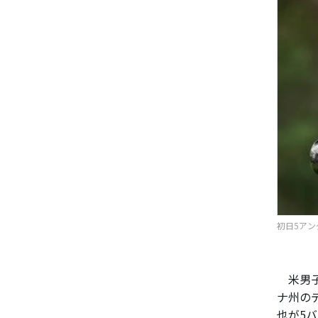
初日5アンダ
米男子
ナ州のデ
也が5