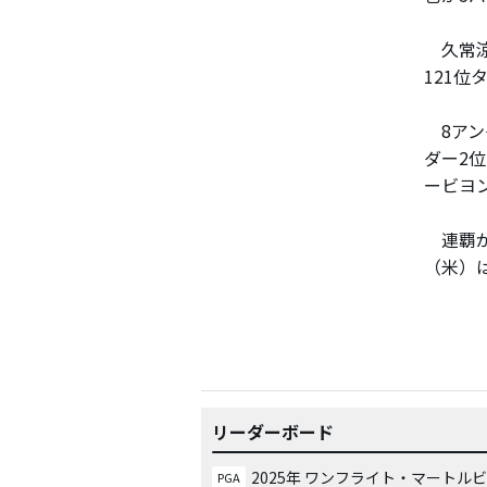
久常涼
121位
8アン
ダー2
ービヨ
連覇が
（米）
リーダーボード
2025年 ワンフライト・マートル
PGA