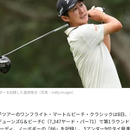
ーを記録した星野陸也（写真：Getty Images）
ツアーのワンフライト・マートルビーチ・クラシックは8日、
ューンズG＆ビーチC（7,347ヤード・パー71）で第1ラウン
バーディ、ノーボギーの「66」を記録し、5アンダー9位タイ発