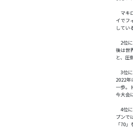
マキロ
イでフ
してい
2位に
後は世
と、圧
3位に
2022
一歩。
今大会
4位に
プンで
「70