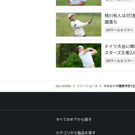
桂川有人は3打
選落ち
DPワールドツアー
ドイツ大会に蝉
スターズ王者2
DPワールドツアー
my caddie
ツアーニュース
マキロイが優勝予想1
すべてのギアから探す
カテゴリから製品を探す