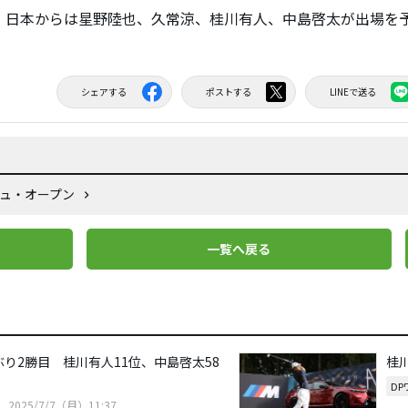
日本からは星野陸也、久常涼、桂川有人、中島啓太が出場を
シェアする
ポストする
LINEで送る
シュ・オープン
一覧へ戻る
ぶり2勝目 桂川有人11位、中島啓太58
桂
D
2025/7/7（月）11:37