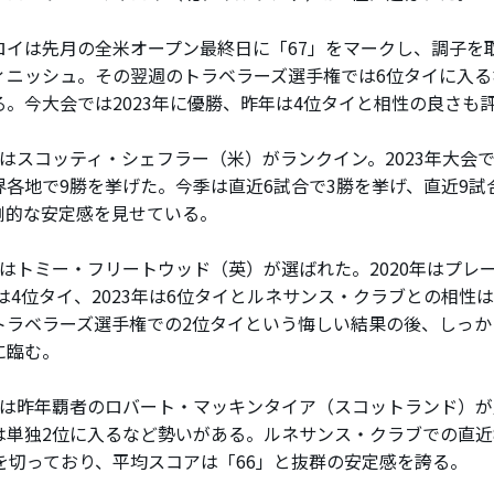
イは先月の全米オープン最終日に「67」をマークし、調子を取
ィニッシュ。その翌週のトラベラーズ選手権では6位タイに入る
る。今大会では2023年に優勝、昨年は4位タイと相性の良さも
はスコッティ・シェフラー（米）がランクイン。2023年大会で
界各地で9勝を挙げた。今季は直近6試合で3勝を挙げ、直近9試
倒的な安定感を見せている。
はトミー・フリートウッド（英）が選ばれた。2020年はプレ
年は4位タイ、2023年は6位タイとルネサンス・クラブとの相性
トラベラーズ選手権での2位タイという悔しい結果の後、しっか
に臨む。
は昨年覇者のロバート・マッキンタイア（スコットランド）が
は単独2位に入るなど勢いがある。ルネサンス・クラブでの直近
」を切っており、平均スコアは「66」と抜群の安定感を誇る。