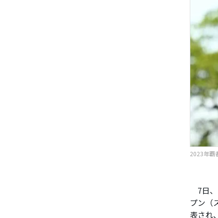
2023年覇
7日、
プン（
表され