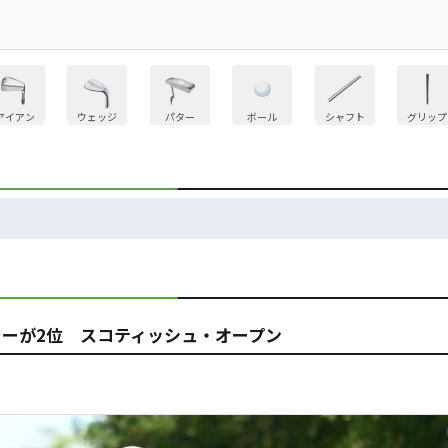
アイアン
ウェッジ
パター
ボール
シャフト
グリップ
ラーが2位 スコティッシュ・オープン