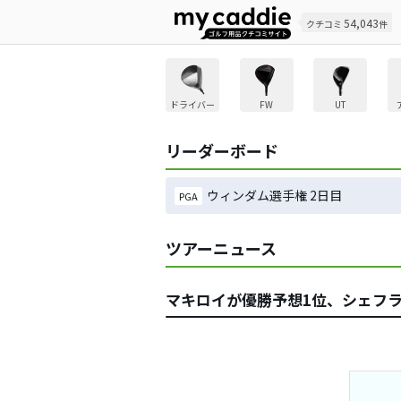
54,043
クチコミ
件
ドライバー
FW
UT
リーダーボード
ウィンダム選手権 2日目
PGA
ツアーニュース
マキロイが優勝予想1位、シェフ