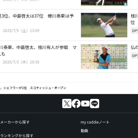
差3位、中島啓太は37位 蝉川泰果は予
桂
位
2025/7/5（土）12:09
D
川泰果、中島啓太、桂川有人が参戦 マ
仏
人も
D
2025/7/3（木）10:35
位、シェフラーが2位 スコティッシュ・オープン
メーカーから探す
my caddieノート
動画
ランキングから探す