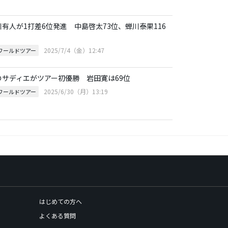
川有人が1打差6位発進 中島啓太73位、蝉川泰果116
2025/7/4（金）12:47
Pワールドツアー
のサディエがツアー初優勝 岩田寛は69位
2025/6/30（月）13:19
Pワールドツアー
はじめての方へ
よくある質問