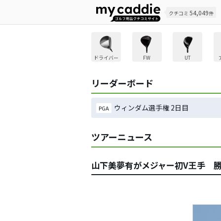
54,049
クチコミ
件
ドライバー
FW
UT
リーダーボード
ウィンダム選手権 2日目
PGA
ツアーニュース
山下美夢有がメジャー初V王手 