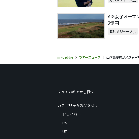
AIG女子オー
2億円
海外メジャー大会
my caddie
ツアーニュース
山下美夢有がメジャー
すべてのギアから探す
カテゴリから製品を探す
ドライバー
FW
UT