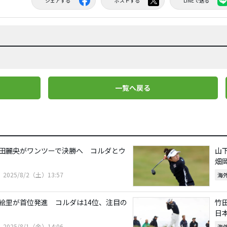
シェアする
ポストする
LINEで送る
一覧へ戻る
田麗央がワンツーで決勝へ コルダとウ
山
畑
2025/8/2（土）13:57
海
絵里が首位発進 コルダは14位、注目の
竹
日
2025/8/1（金）14:06
海