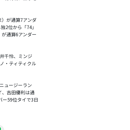
）が通算7アンダ
独2位から「74」
が通算6アンダー
岩井千怜、ミンジ
ーノ・ティティクル
ニュージーラン
イ、吉田優利は通
ー59位タイで3日