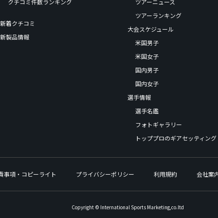
クチコミ件数ランキング
ツアーニュース
ツアーランキング
新着クチコミ
大会スケジュール
新製品情報
米国男子
米国女子
国内男子
国内女子
選手情報
選手名鑑
フォトギャラリー
トッププロのギアセッティング
責事項・コピーライト
プライバシーポリシー
利用規約
会社案
Copyright © International Sports Marketing,co.ltd