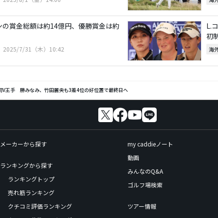
プンの賞金総額は約14億円、優勝賞金は約
L
初
2025/7/31（木）10:42
海
初V王手 勝みなみ、竹田麗央も3差4位の好位置で最終日へ
メーカーから探す
my caddieノート
動画
ランキングから探す
みんなのQ&A
ランキングトップ
ゴルフ場検索
売れ筋ランキング
クチコミ評価ランキング
ツアー情報