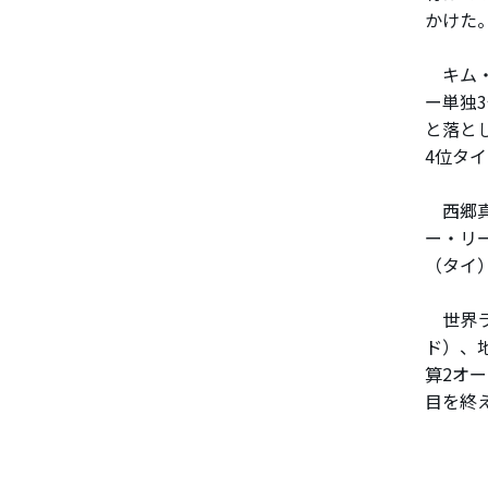
かけた
キム・
ー単独
と落と
4位タ
西郷真
ー・リ
（タイ
世界ラ
ド）、
算2オ
目を終