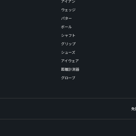
アイアン
ウェッジ
パター
ボール
シャフト
グリップ
シューズ
アイウェア
距離計測器
グローブ
免