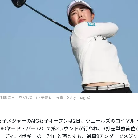
制覇に王手をかけた山下美夢有（写真：Getty Images）
子メジャーのAIG女子オープンは2日、ウェールズのロイヤル
,580ヤード・パー72）で第3ラウンドが行われ、3打差単独首
バーディ、4ボギーの「74」と落とすも、通算9アンダーでメジ