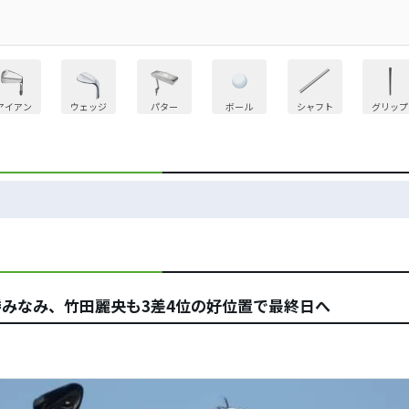
アイアン
ウェッジ
パター
ボール
シャフト
グリップ
勝みなみ、竹田麗央も3差4位の好位置で最終日へ