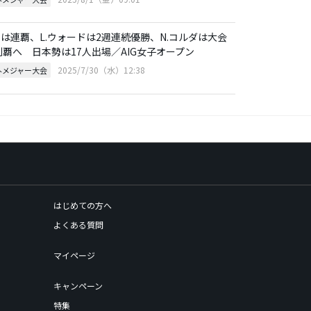
.コは連覇、L.ウォードは2週連続優勝、N.コルダは大会
制覇へ 日本勢は17人出場／AIG女子オープン
2025/7/30（水）12:38
外メジャー大会
はじめての方へ
よくある質問
マイページ
キャンペーン
特集