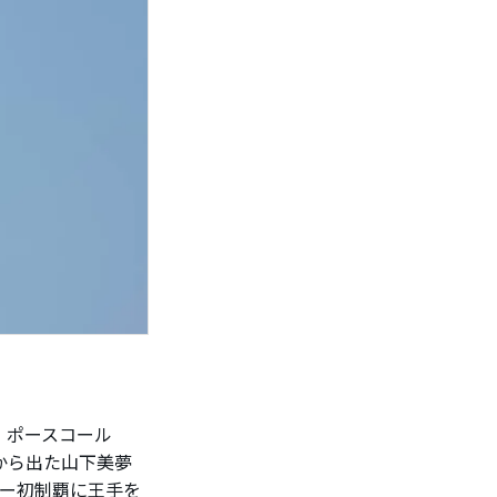
・ポースコール
位から出た山下美夢
ャー初制覇に王手を