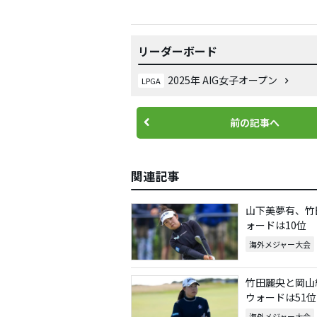
リーダーボード
2025年 AIG女子オープン
LPGA
前の記事へ
関連記事
山下美夢有、竹
ォードは10位
海外メジャー大会
竹田麗央と岡山
ウォードは51位
海外メジャー大会