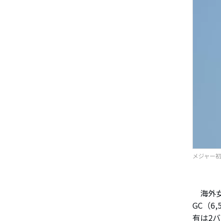
メジャー初
海外女
GC（6
有は2