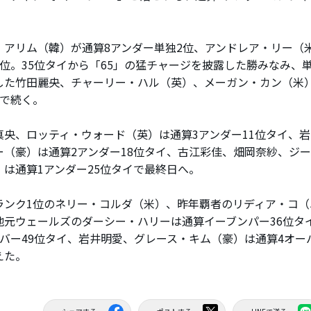
。
アリム（韓）が通算8アンダー単独2位、アンドレア・リー（米
3位。35位タイから「65」の猛チャージを披露した勝みなみ、単
した竹田麗央、チャーリー・ハル（英）、メーガン・カン（米）
イで続く。
央、ロッティ・ウォード（英）は通算3アンダー11位タイ、
ー（豪）は通算2アンダー18位タイ、古江彩佳、畑岡奈紗、ジ
）は通算1アンダー25位タイで最終日へ。
ンク1位のネリー・コルダ（米）、昨年覇者のリディア・コ（
地元ウェールズのダーシー・ハリーは通算イーブンパー36位タ
ーバー49位タイ、岩井明愛、グレース・キム（豪）は通算4オーバ
えた。