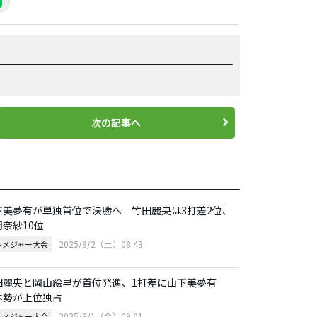
次の記事へ
下美夢有が単独首位で決勝へ 竹田麗央は3打差2位、
岡奈紗10位
2025/8/2（土）08:43
外メジャー大会
田麗央と岡山絵里が首位発進、1打差に山下美夢有
本勢が上位独占
2025/8/1（金）09:01
外メジャー大会