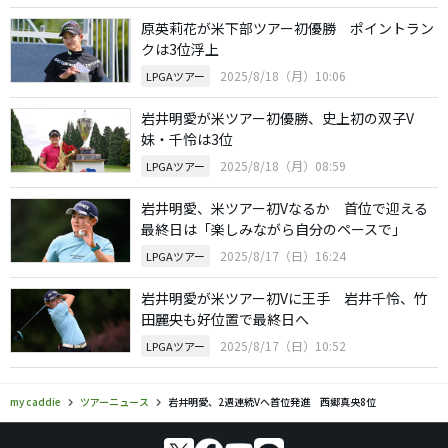
原英莉花が米下部ツアー初優勝 ポイントラン
クは3位浮上
2025/8/18（月）10:06
LPGAツアー
岩井明愛が米ツアー初優勝、史上初の双子V
妹・千怜は3位
2025/8/18（月）08:59
LPGAツアー
岩井明愛、米ツアー初Vなるか 首位で迎える
最終日は「楽しみながら自分のペースで」
2025/8/17（日）16:24
LPGAツアー
岩井明愛が米ツアー初Vに王手 岩井千怜、竹
田麗央も好位置で最終日へ
2025/8/17（日）10:52
LPGAツアー
my caddie
ツアーニュース
岩井明愛、2週連続Vへ首位発進 西郷真央8位