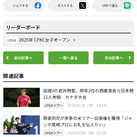
シェアする
ポストする
LINEで送る
リーダーボード
2025年 CPKC女子オープン
LPGA
前の記事へ
一覧へ戻る
次の記事へ
関連記事
前週Vの岩井明愛、昨年2位の西郷真央ら日本勢
11人参戦 カナダ大会
2025/8/20（水）14:04
LPGAツアー
原英莉花が来季の米ツアー出場権を獲得「ジャ
ンボ尾崎プロにお礼を伝えたい」
2025/8/20（水）10:24
LPGAツアー