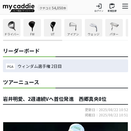
login
inventory
54,050
クチコミ
件
ログイン
新規登録
ドライバー
FW
UT
アイアン
ウェッジ
パター
リーダーボード
ウィンダム選手権 2日目
PGA
ツアーニュース
岩井明愛、2週連続Vへ首位発進 西郷真央8位
更新日：2025/08/22 10:52
掲載日：2025/08/22 10:51