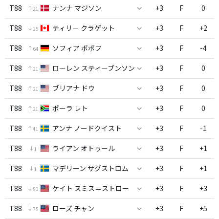
T88
ナンナ マジソン
+3
F
0
21
T88
ティリー クラゲット
+3
F
+2
25
T88
ソフィア ポポフ
+3
F
-4
64
T88
ローレン スティーブンソン
+3
F
0
21
T88
ブリアナ ドウ
+3
F
0
21
T88
ポーラ レト
+3
F
0
21
T88
アンナ ノードクイスト
+3
F
-1
41
T88
ライアン オトゥール
+3
F
+1
1
T88
マデリーン サグストロム
+3
F
+1
1
T88
ケイト スミス＝ストロー
+3
F
+3
50
T88
ローズ チャン
+3
F
+5
75