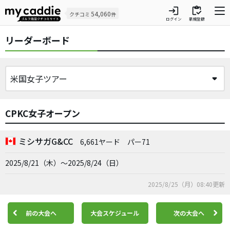
login
inventory
54,060
クチコミ
件
ログイン
新規登録
リーダーボード
CPKC女子オープン
ミシサガG&CC
6,661ヤード
パー71
2025/8/21（木）～2025/8/24（日）
2025/8/25（月）08:40更新
前の大会へ
大会スケジュール
次の大会へ