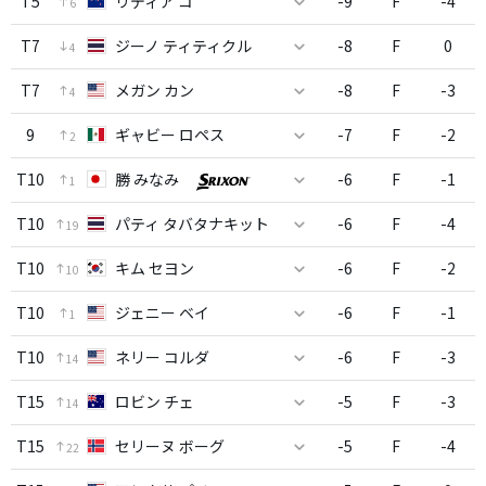
T5
リディア コ
-9
F
-4
6
T7
ジーノ ティティクル
-8
F
0
4
T7
メガン カン
-8
F
-3
4
9
ギャビー ロペス
-7
F
-2
2
T10
勝 みなみ
-6
F
-1
1
T10
パティ タバタナキット
-6
F
-4
19
T10
キム セヨン
-6
F
-2
10
T10
ジェニー ベイ
-6
F
-1
1
T10
ネリー コルダ
-6
F
-3
14
T15
ロビン チェ
-5
F
-3
14
T15
セリーヌ ボーグ
-5
F
-4
22