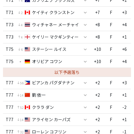
T71
ガブリエラ ラッフルズ
+7
F
+1
4
T71
ケイティ クランストン
+7
F
+3
2
T73
ウィチャネー メーチャイ
+8
F
+4
4
T73
ケイリー マクギンティー
+8
F
+1
4
T75
ステーシー ルイス
+10
F
+6
6
T75
-
オリビア コワン
+10
F
+4
以下予選落ち
T77
ビアンカ パグダナナン
+2
F
+3
56
T77
劉 依一
+2
F
+1
14
T77
クララ ダン
+2
F
-2
52
T77
アライセン カーパズ
+2
F
+1
14
T77
ローレン コフリン
+2
F
-1
32