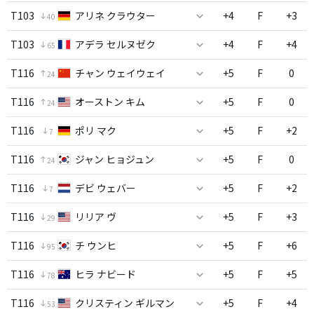
T103
アリネ クラウター
+4
F
+3
40
T103
アデラ セルヌゼク
+4
F
+4
65
T116
チャン ウェイウェイ
+5
F
0
24
T116
オーストン キム
+5
F
0
24
T116
ポリ マク
+5
F
+2
7
T116
ジャン ヒョジュン
+5
F
0
24
T116
デビ ウェバー
+5
F
+2
7
T116
リリア ヴ
+5
F
+3
29
T116
チ ウンヒ
+5
F
+6
95
T116
ヒラ ナビード
+5
F
+5
78
T116
クリスティン ギルマン
+5
F
+4
53