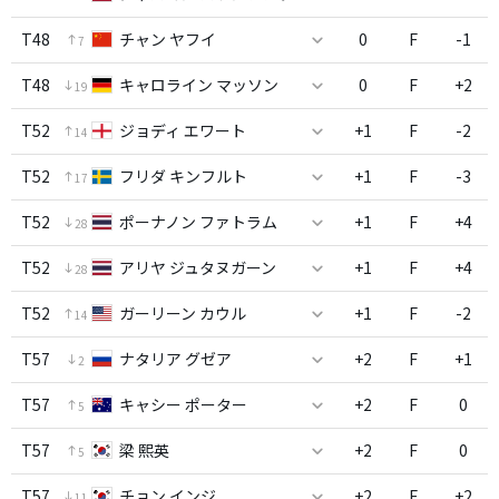
T48
チャン ヤフイ
0
F
-1
7
T48
キャロライン マッソン
0
F
+2
19
T52
ジョディ エワート
+1
F
-2
14
T52
フリダ キンフルト
+1
F
-3
17
T52
ポーナノン ファトラム
+1
F
+4
28
T52
アリヤ ジュタヌガーン
+1
F
+4
28
T52
ガーリーン カウル
+1
F
-2
14
T57
ナタリア グゼア
+2
F
+1
2
T57
キャシー ポーター
+2
F
0
5
T57
梁 熙英
+2
F
0
5
T57
チョン インジ
+2
F
+2
11